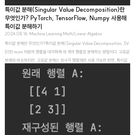
특이값 분해(Singular Value Decomposition)란
무엇인가? PyTorch, TensorFlow, Numpy 사용해
특이값 분해하기
2024.08.16
·
Machine Learning Math/Linear Algebra
특이값 분해란 무엇인가?특이값 분해(Singular Value Decomposition, SV
m
x
n
D)란
차원의 행렬을 대각화해 세 개의 행렬로 분해하는 방법이다. 고유값
m
x
n
분해와 비슷하지만, 고유값 분해는 정사각 행렬에만 사용 가능한 반면, 특이값
분해는 직사각 행렬일 때도 사용 가능해 활용도가 높다. 특이값 분해를 수식으
로 표현하면 다음과 같다.
X
=
U
Σ
V
T
X
U
Σ
V
T
=
X
U
m
×
n
m
×
m
여기서 각 기호는 다음과 같다.
X
:
행렬.
U
:
정사각 행렬로,
×
×
m
n
m
m
X
X
의 좌특이 벡터(Left Singular Vectors)로 구성돼 직교 행렬..