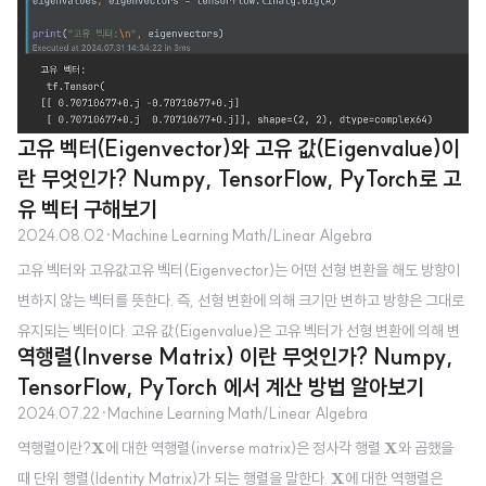
A
렬로 표현한 행렬 수식을 사용한 고유값 분해이곳에서는 다음
A
행렬에 대한
고유값 분해를 수행한다. $$\mat..
고유 벡터(Eigenvector)와 고유 값(Eigenvalue)이
란 무엇인가? Numpy, TensorFlow, PyTorch로 고
유 벡터 구해보기
2024.08.02
·
Machine Learning Math/Linear Algebra
고유 벡터와 고유값고유 벡터(Eigenvector)는 어떤 선형 변환을 해도 방향이
변하지 않는 벡터를 뜻한다. 즉, 선형 변환에 의해 크기만 변하고 방향은 그대로
유지되는 벡터이다. 고유 값(Eigenvalue)은 고유 벡터가 선형 변환에 의해 변
역행렬(Inverse Matrix) 이란 무엇인가? Numpy,
할 때 어느 정도 변했는지 크기를 나타내는 스칼라 값이다. 즉, 선형 변환을 가했
TensorFlow, PyTorch 에서 계산 방법 알아보기
A
을 때, 벡터가 늘어나거나 줄어드는 정도를 뜻한다. 따라서 행렬
A
와 고유 벡터
2024.07.22
·
Machine Learning Math/Linear Algebra
λ
v
v
와 고유 값
가 있다고 하면 다음과 같은 수식이 성립한다.
λ
X
X
역행렬이란?
X
에 대한 역행렬(inverse matrix)은 정사각 행렬
X
와 곱했을
A
v
=
λ
v
A
v
v
=
λ
X
때 단위 행렬(Identity Matrix)가 되는 행렬을 말한다.
X
에 대한 역행렬은