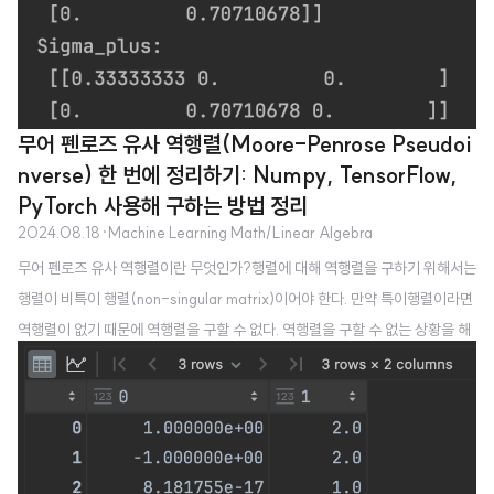
무어 펜로즈 유사 역행렬(Moore-Penrose Pseudoi
nverse) 한 번에 정리하기: Numpy, TensorFlow,
PyTorch 사용해 구하는 방법 정리
2024.08.18
·
Machine Learning Math/Linear Algebra
무어 펜로즈 유사 역행렬이란 무엇인가?행렬에 대해 역행렬을 구하기 위해서는
행렬이 비특이 행렬(non-singular matrix)이어야 한다. 만약 특이행렬이라면
역행렬이 없기 때문에 역행렬을 구할 수 없다. 역행렬을 구할 수 없는 상황을 해
X
m
×
n
결하기 무어 펜로즈 유사 역행렬이 생겼으며, 어떤
행렬
X
에 대해 다음
×
m
n
X
+
X
+
네가지 조건을 만족하는 행렬을
X
의 유사역행렬
X
라 부른다. 1.
X
X
+
X
=
X
X
+
X
X
+
=
X
+
+
+
+
+
X
X
X
X
2.
X
X
X
X
3. $(\mathbf{X} \mathbf{X}^+)^T..
=
=