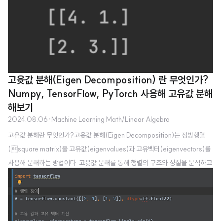
고윳값 분해(Eigen Decomposition) 란 무엇인가?
Numpy, TensorFlow, PyTorch 사용해 고유값 분해
해보기
2024.08.06
·
Machine Learning Math/Linear Algebra
고유값 분해란 무엇인가?고윳값 분해(Eigen Decomposition)는 정방행렬
(square matrix)을 고유값(eigenvalues)과 고유벡터(eigenvectors)를
사용해 분해하는 방법이다. 고윳값 분해를 통해 행렬의 구조와 성질을 분석하고
계산을 단순화할 수 있다. 고윳값 분해 수식은 다음과 같다.
A
=
V
Λ
V
−
1
−
1
A
V
Λ
V
=
A
Λ
V
A
: n x n 정방행렬
V
: 고유 벡터를 열벡터로 표현한 행렬
Λ
: 고유값을 대각 행