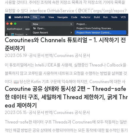
사용할 것이다. 주어진 조직에 속한 저장소 목록과 각 저장소의 기여자 목록을
요청할 수 있다. interface GitHubService { @GET("orgs/{org}/repos?
per_page=100") fun getOrgReposCall( @Path("org") org: String ):
Call @GET("repos/{owner}/{repo}/contributors?per_page=100")
fun getRepoContributorsCall( @Path("owner") owner: String, @Pat
Coroutines와 Channels 튜토리얼 - 1. 시작하기 전
h("repo") repo: String ): Call } 이 API는 주어진 조직의 기여자 목록을 가..
준비하기
2023.05.19
·
공식 문서 번역/Coroutines 공식 문서
이 튜토리얼에서는 IntelliJ IDEA를 사용해, 실행중인 Thread나 Callback을
블록하지 않고 코루틴을 사용하여 네트워크 요청을 수행하는 방법을 살펴볼 것
이다. 📖 당신은 Kotlin 기초 구문에 익숙해야 하지만, Coroutines에 대한 사
Coroutine 공유 상태와 동시성 2편 - Thread-safe
전 지식은 필요하지 않습니다. 당신은 다음의 사항들에 대해 배울 것입니다. 네
한 데이터 구조, 세밀하게 Thread 제한하기, 굵게 Thr
트워크 요청을 하기 위해 일시 중단 함수를 왜 그리고 어떻게 사용해야 하는지
ead 제어하기
Coroutines을 사용하여 요청을 동시에 보낼 수 있는 방법 서로 다른 Coroutin
2023.05.15
·
공식 문서 번역/Coroutines 공식 문서
es 간에 Channels를 이용하여 정보를 공유하는 방법 네트워크 요청들을 위해
Thread-safe한 데이터 구조 Threads과 Coroutines에 모두 작동하는 일반
서 Retrofit 라이브러리를 필요로 하지만, 이 튜토리얼에서 보여지는 접근 방식
적인 해결 방법은 공유 상태에 수행되어야하는 모든 동작에 대한 필수적인 동기
은 보편적이고 Coroutines를 지원하는 다른..