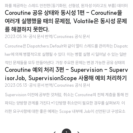
화를 제공하는 스레드 안전한(동기화된, 선형성, 원자성 이라고도 부름) 데이터
Coroutine 공유 상태와 동시성 1편 - Coroutine을
구조를 사용하는 것이다. 간단한 카운터에 대해서는 incrementAndGet 이라
여러개 실행했을 때의 문제점, Volatile은 동시성 문제
불리는 원자적인 동작을 제공하는 AtomicInteger 클래스를 사용할 수 있다. v
를 해결하지 못한다.
al counter = AtomicInteger() fun main() = runBlocking { withContext
2023.05.14
·
공식 문서 번역/Coroutines 공식 문서
(Dispatchers.Default) { massiveRun { counter.incrementAndGet() } }
Coroutine은 Dispatchers.Default와 같이 멀티 스레드를 관리하는 Dispatc
println("Counter = $counter") } ..
her에 의해 병렬적으로 실행될 수 있다. 이는 병렬 실행 시 일어날 수 있는 일반
적인 문제들을 모두 만들어낸다. 가장 주요한 문제는 변경 가능한 공유 상태의
Coroutine 예외 처리 3편 - Supervision - Superv
동기화이다. Coroutine에서 이 문제에 대한 일부 해결 방식은 멀티 스레드 세
isorJob, SupervisionScope 사용해 예외 처리하기
계에서의 해결방식과 유사하지만, 다른 해결 방식들은 Coroutine에만 있다. C
2023.05.13
·
공식 문서 번역/Coroutines 공식 문서
oroutine을 여러개 실행했을 때의 문제점 같은 동작을 수천번 하는 수백개의 C
Supervision 이전에 공부한 것처럼, 취소는 Coroutine의 전체 계층을 통해 전
oroutine을 실행한다고 하자. 이후의 추가 비교를 위해 완료 시간을 측정한다 :
파되는 양방향 관계를 가진다.*1 단방향 취소만이 필요한 경우를 살펴보자. 이
suspend fun massiveRun(action: suspend () -> Unit) { val n = 100
러한 요구사항에 대한 좋은 예제는 Scope 내부에 Job이 선언된 UI 구성요소
// ..
이다. 만약 UI의 자식의 작업이 실패되더라도, 언제나 모든 UI 구성요소를 취소
(효과적으로 종료)하는 것은 필수적이지 않다. 하지만, UI 구성요소가 파괴되면