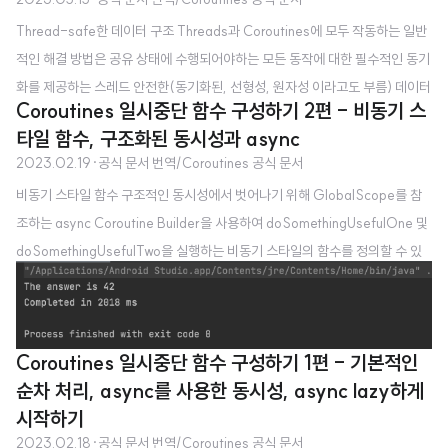
rg.jetbrains.kotlinx:kotlinx-coroutines-core:1.6.4") } Groovy Gradle d
Thread-safe한 데이터 구조 Threads과 Coroutines에 모두 작동하는 일반
epende..
적인 해결 방법은 공유 상태에 수행되어야하는 모든 동작에 대한 필수적인 동기
화를 제공하는 스레드 안전한(동기화된, 선형성, 원자성 이라고도 부름) 데이터
Coroutines 일시중단 함수 구성하기 2편 - 비동기 스
구조를 사용하는 것이다. 간단한 카운터에 대해서는 incrementAndGet 이라
타일 함수, 구조화된 동시성과 async
불리는 원자적인 동작을 제공하는 AtomicInteger 클래스를 사용할 수 있다. v
2023.02.19
·
공식 문서 번역/Coroutines 공식 문서
al counter = AtomicInteger() fun main() = runBlocking { withContext
비동기 스타일 함수 구조적인 동시성에서 벗어나기 위해 GlobalScope를 참
(Dispatchers.Default) { massiveRun { counter.incrementAndGet() } }
조하는 async Coroutine Builder을 사용하여 doSomethingUsefulOne 및
println("Counter = $counter") } ..
doSomethingUsefulTwo을 실행하는 비동기 스타일의 함수를 정의할 수 있
다. 이러한 함수들의 이름은 "...Async"를 접미사를 가지도록 하여, 함수들이 비
동기 계산을 시작하기만 하고 결괏값을 얻기 위해 Deffered 값을 사용해야 한
다는 것을 강조한다. 📖 GlobalScope는 사소하지 않은 역효과를 일으킬 수
Coroutines 일시중단 함수 구성하기 1편 - 기본적인
있는 섬세하게 다뤄야 하는 API이다. 그 중 하나는 아래에서 설명될 것이며, 명
순차 처리, async를 사용한 동시성, async lazy하게
시적으로 GlobalScope를 @OptIn(DelicateCoroutinesApi::class)과 함
시작하기
께 사용되도록 해..
2023.02.18
·
공식 문서 번역/Coroutines 공식 문서