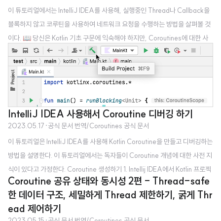
이 튜토리얼에서는 IntelliJ IDEA를 사용해, 실행중인 Thread나 Callback을
블록하지 않고 코루틴을 사용하여 네트워크 요청을 수행하는 방법을 살펴볼 것
이다. 📖 당신은 Kotlin 기초 구문에 익숙해야 하지만, Coroutines에 대한 사
전 지식은 필요하지 않습니다. 당신은 다음의 사항들에 대해 배울 것입니다. 네
트워크 요청을 하기 위해 일시 중단 함수를 왜 그리고 어떻게 사용해야 하는지
Coroutines을 사용하여 요청을 동시에 보낼 수 있는 방법 서로 다른 Coroutin
es 간에 Channels를 이용하여 정보를 공유하는 방법 네트워크 요청들을 위해
서 Retrofit 라이브러리를 필요로 하지만, 이 튜토리얼에서 보여지는 접근 방식
IntelliJ IDEA 사용해서 Coroutine 디버깅 하기
은 보편적이고 Coroutines를 지원하는 다른..
2023.05.17
·
공식 문서 번역/Coroutines 공식 문서
이 튜토리얼은 IntelliJ IDEA를 사용해 Kotlin Coroutine을 만들고 디버깅하는
방법을 설명한다. 이 튜토리얼에서는 독자들이 Coroutine 개념에 대한 사전 지
식이 있다고 가정한다. Coroutine 생성하기 1. Intellij IDEA에서 Kotlin 프로젝
Coroutine 공유 상태와 동시성 2편 - Thread-safe
트를 연다. 만약 프로젝트가 없다면 하나를 새로 만든다. 2. kotlinx.coroutines
한 데이터 구조, 세밀하게 Thread 제한하기, 굵게 Thr
라이브러리를 Gradle 프로젝트에서 사용하기 위해서 다음 종속성을 build.gra
ead 제어하기
dle(.kts)에 추가한다. Kotlin Gradle dependencies { implementation("o
2023.05.15
·
공식 문서 번역/Coroutines 공식 문서