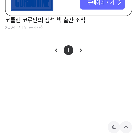
코틀린 코루틴의 정석 책 출간 소식
2024. 2. 16.
·
공지사항
1
테
상
마
단