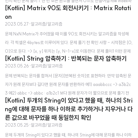
인지 확인 문제 풀이 1. 한 번 모든 원소를 돌면서 0으로 만들어질 row index와
[Kotlin] Matrix 90도 회전시키기 : Matrix Rotati
column index를 체크한다. 2. 체크된 index에 해당하는 row, column을 모두
on
0으로 만든다. class Solution { fun makeZero(matrix: Array) { if (matri
2023.05.27
·
알고리즘/알고리즘
x.size == 0) return val rowDoneArray = BooleanArray(matrix.size)
문제 NxN Matrix가 주어졌을 때 이를 90도 회전시키는 알고리즘을 작성해
val columnDoneArray = BooleanArray(matrix[0].size) matrix.forEa
라. 각 픽셀은 4bytes로 이루어져 있다. 문제 풀기 전 확인 사항 - 시작점은 [0,
chIndex..
0]으로 둔다. -> [x, y] 위치는 [y, N-1-x]로 이동한다. 문제 풀이1 이런 문제
[Kotlin] String 압축하기 : 반복되는 문자 압축하기
는 먼저 쉬운 방식으로 풀어야 한다. 1. 같은 크기의 Matrix를 만들어낸다. 2.
2023.05.26
·
알고리즘/알고리즘
[x, y] 위치의 원소를 새로운 Matrix의 [y, N-1-x] 로 이동한다. class Soluti
문제 반복되는 문자를 합쳐서 [문자][반복된 숫자]로 표현하라. 만약 압축된 문
on() { fun rotate(matrix: Array): Array { val SIZE_N = matrix.size val
자가 원래 문자보다 길다면 원래 문자를 반환하라 예1) aaabbccc -> a3b2c
newMatrix = Array(SIZE_N) { IntArray(SIZE_N) } matrix.forEachInd
3 예2) abbc -> abbc : a1b2c1 보다 원래 문자가 더 짧으므로 문제 풀기 전
exed { r..
[Kotlin] 두개의 String이 있다고 했을 때, 하나의 Stri
확인 사항 - String에 스페이스가 있는가? - 같은 길이면 어떻게 하는가? 문제
ng에 대해 문자를 하나 이하로 추가하거나 지우거나 다
풀이 - string의 첫 Char로 초기화 하고 포인터를 1씩 증가시키면서 같은 Cha
른 값으로 바꾸었을 때 동일한지 확인
r이 나오는지 확인해야 한다. - 같은 Char이 나오면 counter을 1씩 증가시킨
2023.05.25
·
알고리즘/알고리즘
다. - 다른 Char이 나오면 StringBuilder에 추가한다. class Solution() { fun
문제 두개의 String이 있다고 했을 때, 하나의 String에 대해 문자를 하나 이하
compress(string: String) : String { var pointe..