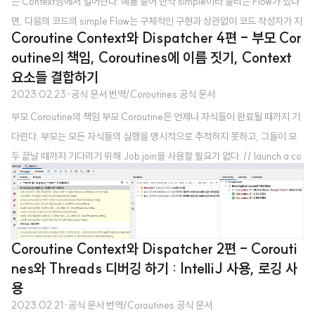
는 Context상에서 일어난다. 예를 들어 만약 simple이라 불리는 Flow가 있다
면, 다음의 코드의 simple Flow는 구체적인 구현과 상관없이 코드 작성자가 지
Coroutine Context와 Dispatcher 4편 - 부모 Cor
정한 Context상에서 실행된다 : withContext(context) { simple().collect
outine의 책임, Coroutines에 이름 짓기, Context
{ value -> println(value) // run in the specified context } } Flow의 이러
요소들 결합하기
한 성질은 컨텍스트 보존(context preservation)이라 불린다. 따라서 기본적
2023.02.23
·
공식 문서 번역/Coroutines 공식 문서
으로 flow { ... } 빌더 내부의 코드는 해당 Flow의 collector가 제공하는 Conte
부모 Coroutine의 책임 부모 Coroutine은 언제나 자식들이 완료될 때까지 기
xt 상에서 실행된다. ..
다린다. 부모는 모든 자식들의 실행을 명시적으로 추적하지 못하고, 그들이 모
두 끝날 때까지 기다리기 위해 Job.join을 사용할 필요가 없다. // launch a co
routine to process some kind of incoming request val request = laun
ch { repeat(3) { i -> // launch a few children jobs launch { delay((i +
1) * 200L) // variable delay 200ms, 400ms, 600ms println("Coro
utine $i is done") } } println("request: I'm done and..
Coroutine Context와 Dispatcher 2편 - Corouti
nes와 Threads 디버깅 하기 : IntelliJ 사용, 로깅 사
용
2023.02.21
·
공식 문서 번역/Coroutines 공식 문서