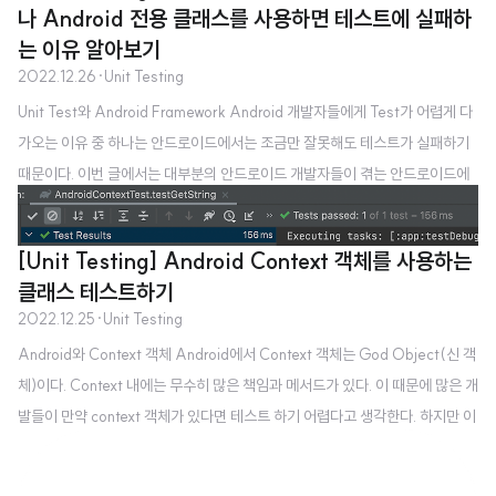
sWhenLoginRepositoryLoginSuccess() { val repositorySuccessRes
나 Android 전용 클래스를 사용하면 테스트에 실패하
ult = LoginRepositoryRe..
는 이유 알아보기
2022.12.26
·
Unit Testing
Unit Test와 Android Framework Android 개발자들에게 Test가 어렵게 다
가오는 이유 중 하나는 안드로이드에서는 조금만 잘못해도 테스트가 실패하기
때문이다. 이번 글에서는 대부분의 안드로이드 개발자들이 겪는 안드로이드에
서 테스트가 실패하는 이유 두가지와 해결 방법에 대해 알아볼 것이다. 안드로
이드에서 테스트가 실패하는 케이스 안드로이드에서 안드로이드로 인해 테스
[Unit Testing] Android Context 객체를 사용하는
트가 실패하는 케이스는 두가지이다. 바로 안드로이드에서 제공하는 정적 메서
클래스 테스트하기
드를 사용하는 경우와, 안드로이드 전용 클래스를 사용하는 경우이다. 이들 각
2022.12.25
·
Unit Testing
각에 대한 테스트를 작성해보고 왜 실패하는지 이유와 해결책을 알아보자. 안드
Android와 Context 객체 Android에서 Context 객체는 God Object(신 객
로이드에서 제공하는 정적 메서드 테스트 해보기 예를 들어 유저가 가입할 때 id
체)이다. Context 내에는 무수히 많은 책임과 메서드가 있다. 이 때문에 많은 개
가 유효한지를 확인하는..
발들이 만약 context 객체가 있다면 테스트 하기 어렵다고 생각한다. 하지만 이
는 틀렸다. Context 자체를 테스트 하는건 어렵지만, Context를 포함하는 객
체를 테스트 하는 것은 가능하다. 아래에서 리소스를 가져오는 클래스인 Reso