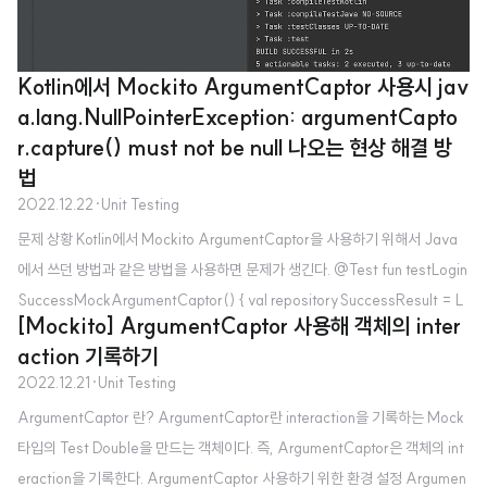
Kotlin에서 Mockito ArgumentCaptor 사용시 jav
a.lang.NullPointerException: argumentCapto
r.capture() must not be null 나오는 현상 해결 방
법
2022.12.22
·
Unit Testing
문제 상황 Kotlin에서 Mockito ArgumentCaptor을 사용하기 위해서 Java
에서 쓰던 방법과 같은 방법을 사용하면 문제가 생긴다. @Test fun testLogin
SuccessMockArgumentCaptor() { val repositorySuccessResult = L
[Mockito] ArgumentCaptor 사용해 객체의 inter
w
h
e
n
oginRepositoryResult.Success("test_token") Mockito.
(loginRe
w
h
e
n
action 기록하기
pository.login(userName = "test", password = "test")) .thenReturn(r
2022.12.21
·
Unit Testing
epositorySuccessResult) val result = loginUseCase.logIn(userNam
ArgumentCaptor 란? ArgumentCaptor란 interaction을 기록하는 Mock
e = "test", password = "test") val argum..
타입의 Test Double을 만드는 객체이다. 즉, ArgumentCaptor은 객체의 int
eraction을 기록한다. ArgumentCaptor 사용하기 위한 환경 설정 Argumen