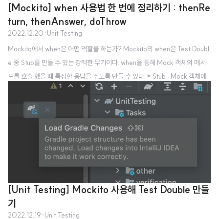
[Mockito] when 사용법 한 번에 정리하기 : thenRe
tCaptor을 사용하기 위해서 앞선 글 https://simcode.tistory.com/12 의 환
turn, thenAnswer, doThrow
경을 가져와서 LoginUseCase, LoginUseCaseResult, LoginRepository,
2022.12.20
·
Unit Testing
LoginRepositoryResult를 사용한다. 환경 설정 부분을 읽도록 하자. Argum
Mockito에서 when은 어떤 역할을 하는가? Mockito의 when은 Test Doubl
entCaptor 사용한 테스트 만들기 LoginUseCase의 logIn메서드에서 userN
e 중 Stub를 만들 수 있는 강력한 무기이다. when을 통해 Mock 객체의 메서
ame과 password변형이..
드를 호출 했을 때 특정한 응답을 주도록 만들 수 있다. * Stub : Mock 객체에
특정한 입력 시 특정한 출력을 주도록 만드는 것 when 을 사용하기 위한 환경
설정 https://simcode.tistory.com/12 의 LoginRepository, LoginRepos
itoryResult, LoginUseCase, LoginUseCaseResult 를 모두 가져온다. wh
en 사용하기 메서드를 실행하면 특정한 응답을 할 수도 있고, 응답이 매번 바뀔
수도 있고, 애러가 발생할 수도 있다. 따라서 when을 사용하..
[Unit Testing] Mockito 사용해 Test Double 만들
기
2022.12.19
·
Unit Testing