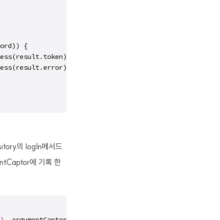
ord)) {

ess(result.token)

ess(result.error)

itory의 logIn메서드
ntCaptor에 기록 한
)
, argumentCaptor.capture
()