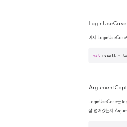
LoginUseCa
이제 LoginUseCa
val
 result = lo
ArgumentCapt
LoginUseCase는 l
잘 넘어갔는지 Argum