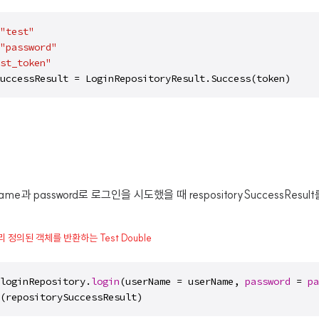
"test"
"password"
st_token"
uccessResult = LoginRepositoryResult.Success(token)
e과 password로 로그인을 시도했을 때 respositorySuccessResult를
리 정의된 객체를 반환하는 Test Double
loginRepository.
login
(userName = userName, 
password
 = 
pa
(repositorySuccessResult)