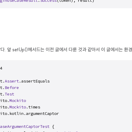
ginUseCaseResult
.
Success
(token), result)
다. 앞 setUp()메서드는 이전 글에서 다룬 것과 같아서 이 글에서는 환
4

t.
Assert
.assertEquals

t.
Before
t.
Test
ito.
Mockito
ito.
Mockito
.times

ito.kotlin.argumentCaptor

aseArgumentCaptorTest
 {
