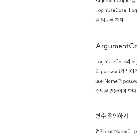
ArgumentCapto
LoginUseCase, Lo
을 읽도록 하자.
ArgumentC
LoginUseCase의 
과 password가 
userName과 pas
스트를 만들어야 한다
변수 정의하기
먼저 userName과 pa