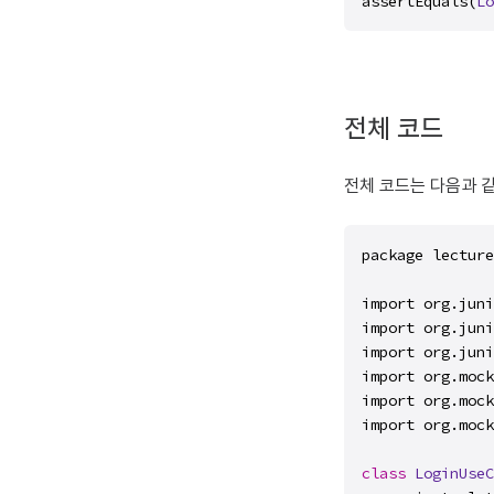
assertEquals(
Lo
전체 코드
전체 코드는 다음과 같
package lecture
import org.juni
import org.juni
import org.juni
import org.mock
import org.mock
import org.mock
class
LoginUseC