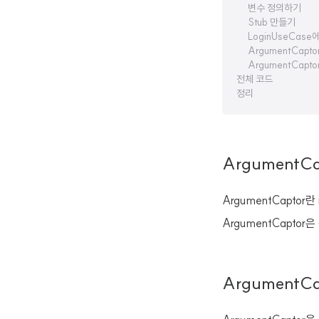
변수 정의하기
Stub 만들기
LoginUseCas
ArgumentCaptor
ArgumentCap
전체 코드
정리
ArgumentCa
ArgumentCaptor란
ArgumentCaptor은
ArgumentC