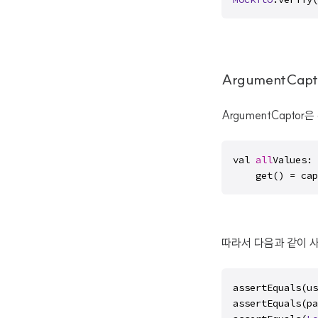
ArgumentCap
ArgumentCaptor은
val 
all
Values: 
    get() = cap
따라서 다음과 같이 사
assertEquals(us
assertEquals(pa