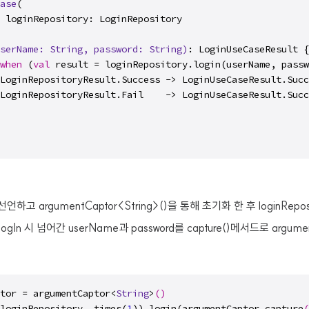
ase
(

 loginRepository: LoginRepository

serName: 
String
, password: 
String
)
: LoginUseCaseResult {

when
 (
val
 result = loginRepository.login(userName, passw
LoginRepositoryResult.Success -> LoginUseCaseResult.Succ
LoginRepositoryResult.Fail    -> LoginUseCaseResult.Succ
 선언하고 argumentCaptor<String>()을 통해 초기화 한 후 loginRepos
gIn 시 넘어간 userName과 password를 capture()메서드로 argume
tor = argumentCaptor<
String
>
()
loginRepository, times(
1
)).login(argumentCaptor.capture
(