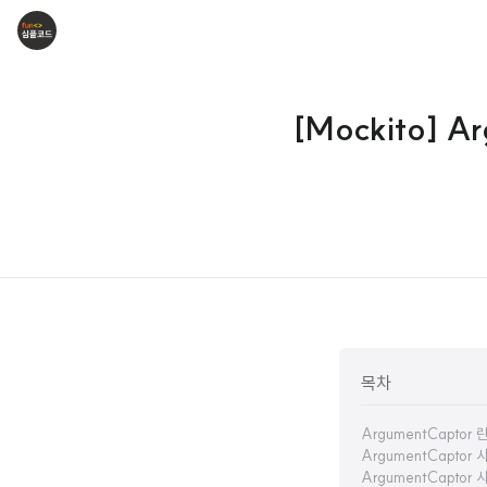
[Mockito] 
목차
ArgumentCaptor 
ArgumentCapto
ArgumentCapto