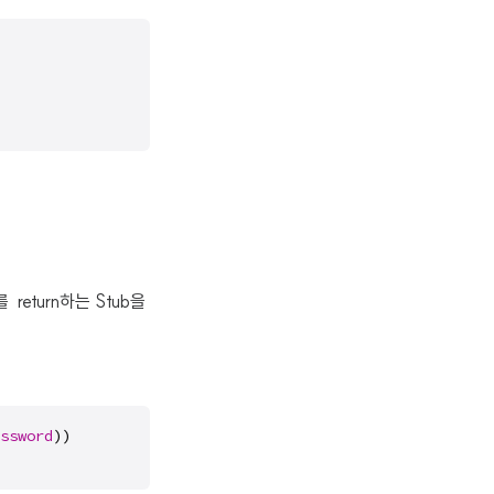
 return하는 Stub을
ssword
))
