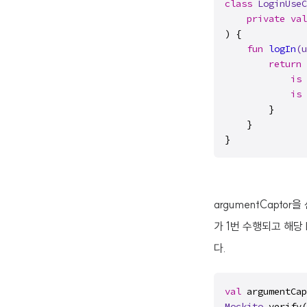
class
LoginUseC
private
val
) {

fun
logIn
(u
return
is
 
is
 
        }

    }

}
argumentCaptor을
가 1번 수행되고 해당 lo
다.
val
 argumentCap
Mockito
.verify(