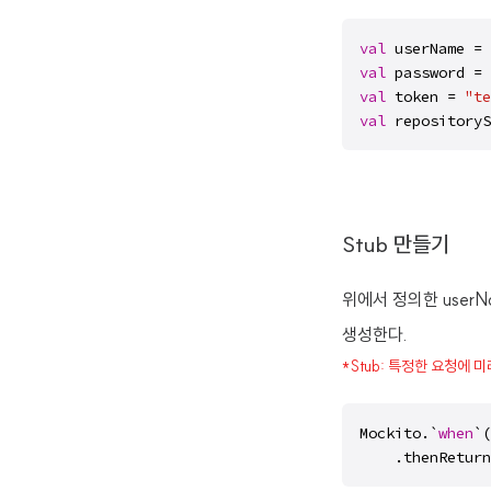
val
 userName = 
val
 password = 
val
 token = 
"te
val
 repositoryS
Stub 만들기
위에서 정의한 userNam
생성한다.
*Stub: 특정한 요청에 미
Mockito.`
when
`(
    .thenReturn