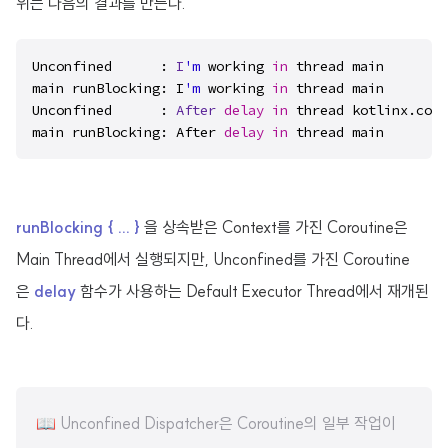
위는 다음의 결과를 만든다.
Unconfined      : 
I
'm
 working 
in
 thread main

main runBlocking: I
'm
 working 
in
 thread main

Unconfined      : 
After
delay
in
 thread kotlinx.coro
main runBlocking: After 
delay
in
 thread main
runBlocking { ... }
을 상속받은 Context를 가진 Coroutine은
Main Thread에서 실행되지만, Unconfined를 가진 Coroutine
은
delay
함수가 사용하는 Default Executor Thread에서 재개된
다.
📖 Unconfined Dispatcher은 Coroutine의 일부 작업이