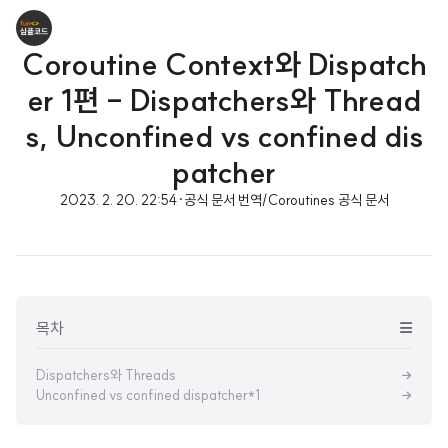
Coroutine Context와 Dispatch
er 1편 - Dispatchers와 Thread
s, Unconfined vs confined dis
patcher
2023. 2. 20. 22:54
·
공식 문서 번역/Coroutines 공식 문서
목차
Dispatchers와 Threads
Unconfined vs confined dispatcher*1