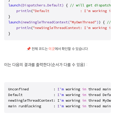
launch
(Dispatchers.Default)
 { 
// will get dispatched
println
(
"Default               : I'm working in 
launch
(newSingleThreadContext(
"MyOwnThread"
)
) { 
// w
println
(
"newSingleThreadContext: I'm working in 
}
📌 전체 코드는
이곳
에서 확인할 수 있습니다.
이는 다음의 결과를 출력한다(순서가 다를 수 있음) :
Unconfined            : 
I
'm
 working 
in
 thread main

Default               : 
I
'm
 working 
in
 thread Defaul
newSingleThreadContext: I
'm
 working 
in
 thread MyOwnT
main runBlocking      : 
I
'm
 working 
in
 thread main