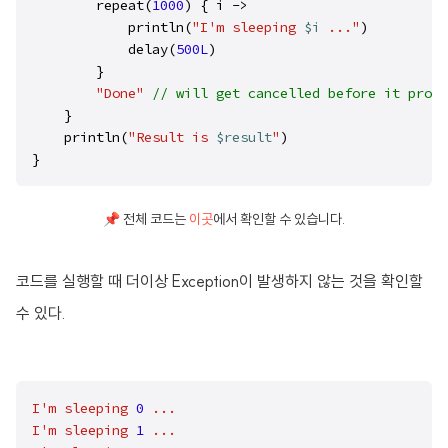
        repeat(
1000
) { i ->

            println(
"I'm sleeping 
$i
 ..."
)

            delay(
500L
)

        }

"Done"
// will get cancelled before it produ
    }

    println(
"Result is 
$result
"
)

}
📌 전체 코드는
이곳
에서 확인할 수 있습니다.
코드를 실행할 때 더이상 Exception이 발생하지 않는 것을 확인할
수 있다.
I'm
sleeping
0
...
I'm
sleeping
1
...