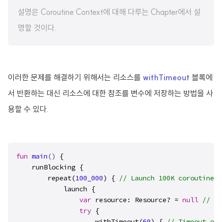
설명은 Coroutine Context에 대해 다루는 Chapter에서 설
명할 것이다.
이러한 문제를 해결하기 위해서는 리소스를
withTimeout
블록에
서 반환하는 대신 리소스에 대한 참조를 변수에 저장하는 방법을 사
용할 수 있다.
fun
main
()
 {

    runBlocking {

        repeat(
100_000
) { 
// Launch 100K coroutines
            launch { 

var
 resource: Resource? = 
null
// No
try
 {

                    withTimeout(
60
) { 
// Timeout of 