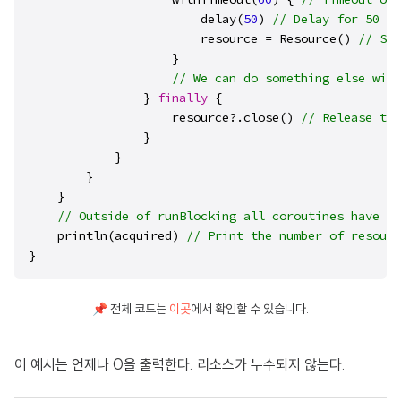
                        delay(
50
) 
// Delay for 50 ms
                        resource = Resource() 
// Sto
                    }

// We can do something else with
                } 
finally
 {  

                    resource?.close() 
// Release the
                }

            }

        }

    }

// Outside of runBlocking all coroutines have co
    println(acquired) 
// Print the number of resourc
}
📌 전체 코드는
이곳
에서 확인할 수 있습니다.
이 예시는 언제나 0을 출력한다. 리소스가 누수되지 않는다.