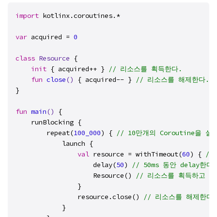
import
 kotlinx.coroutines.*

var
 acquired = 
0
class
Resource
 {

init
 { acquired++ } 
// 리소스를 획득한다.
fun
close
()
 { acquired-- } 
// 리소스를 해제한다.
}

fun
main
()
 {

    runBlocking {

        repeat(
100_000
) { 
// 10만개의 Coroutine을 
            launch { 

val
 resource = withTimeout(
60
) { 
//
                    delay(
50
) 
// 50ms 동안 delay한다.
                    Resource() 
// 리소스를 획득하고 wi
                }

                resource.close() 
// 리소스를 해제한다.
            }
