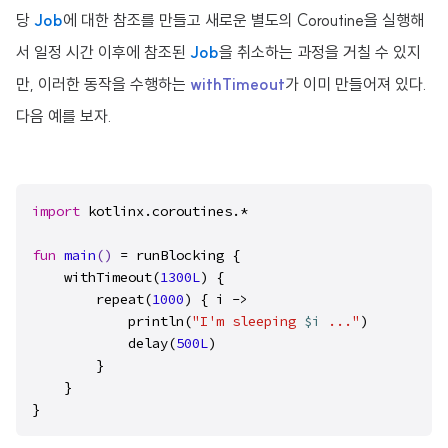
당
Job
에 대한 참조를 만들고 새로운 별도의 Coroutine을 실행해
서 일정 시간 이후에 참조된
Job
을 취소하는 과정을 거칠 수 있지
만, 이러한 동작을 수행하는
withTimeout
가 이미 만들어져 있다.
다음 예를 보자.
import
 kotlinx.coroutines.*

fun
main
()
 = runBlocking {

    withTimeout(
1300L
) {

        repeat(
1000
) { i ->

            println(
"I'm sleeping 
$i
 ..."
)

            delay(
500L
)

        }

    }

}