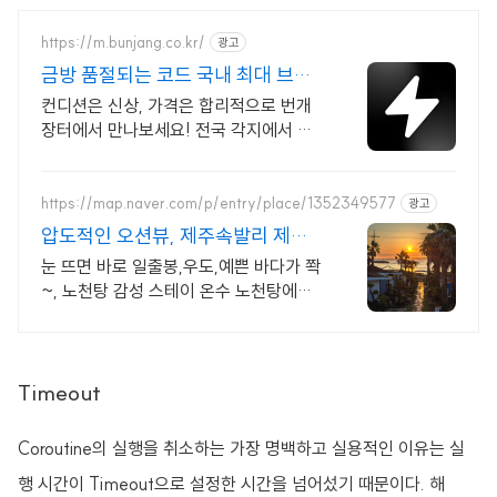
https://m.bunjang.co.kr/
광고
금방 품절되는 코드 국내 최대 브랜
드 중고거래
컨디션은 신상, 가격은 합리적으로 번개
장터에서 만나보세요! 전국 각지에서 올
라오는 전국구 최다 상품 매일 10만 개
이상의 신규 상품 업로드
https://map.naver.com/p/entry/place/1352349577
광고
압도적인 오션뷰, 제주속발리 제주
속 발리, 오션뷰끝판왕
눈 뜨면 바로 일출봉,우도,예쁜 바다가 쫙
~, 노천탕 감성 스테이 온수 노천탕에서
별빛과 와인 한 잔, 루프탑에서 즐기는 파
노라마뷰, 침대일출뷰
Timeout
Coroutine의 실행을 취소하는 가장 명백하고 실용적인 이유는 실
행 시간이 Timeout으로 설정한 시간을 넘어섰기 때문이다. 해