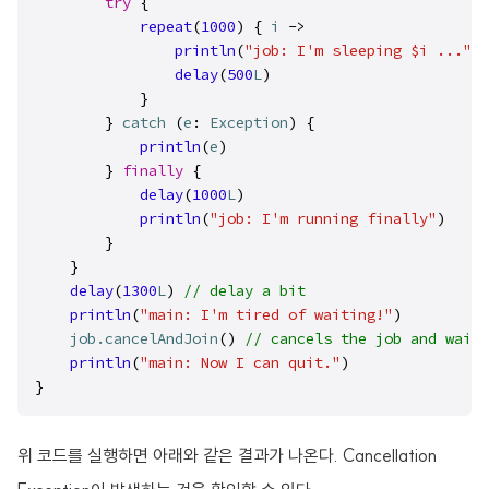
try
 {

repeat
(
1000
) { 
i
 ->

println
(
"job: I'm sleeping $i ..."
)
delay
(
500
L
)
            }

        } 
catch
 (
e
: 
Exception
) {

println
(
e
)
        } 
finally
 {

delay
(
1000
L
)
println
(
"job: I'm running finally"
)
        }

    }

delay
(
1300
L
) 
// delay a bit
println
(
"main: I'm tired of waiting!"
)
job
.cancelAndJoin
() 
// cancels the job and waits
println
(
"main: Now I can quit."
)
}
위 코드를 실행하면 아래와 같은 결과가 나온다. Cancellation