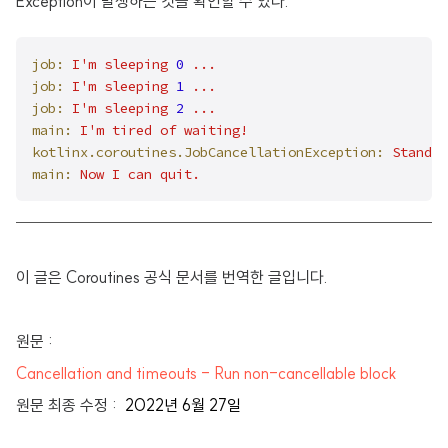
Exception이 발생하는 것을 확인할 수 있다.
job:
I'm
sleeping
0
...
job:
I'm
sleeping
1
...
job:
I'm
sleeping
2
...
main:
I'm
tired
of
waiting!
kotlinx.coroutines.JobCancellationException:
Standal
main:
Now
I
can
quit.
이 글은 Coroutines 공식 문서를 번역한 글입니다.
원문 :
Cancellation and timeouts - Run non-cancellable block
원문 최종 수정 :
2022년 6월 27일