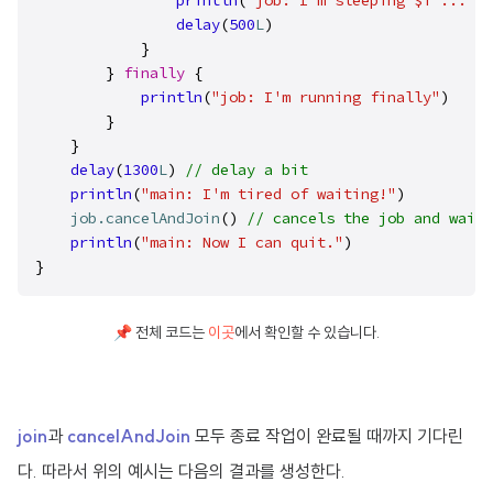
println
(
"job: I'm sleeping $i ..."
)
delay
(
500
L
)
            }

        } 
finally
 {

println
(
"job: I'm running finally"
)
        }

    }

delay
(
1300
L
) 
// delay a bit
println
(
"main: I'm tired of waiting!"
)
job
.cancelAndJoin
() 
// cancels the job and waits
println
(
"main: Now I can quit."
)    

}
📌 전체 코드는
이곳
에서 확인할 수 있습니다.
join
과
cancelAndJoin
모두 종료 작업이 완료될 때까지 기다린
다. 따라서 위의 예시는 다음의 결과를 생성한다.