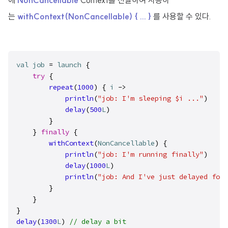
에
NonCancellable
Context를 전달하여 사용하
는
withContext(NonCancellable) { ... }
를 사용할 수 있다.
val
job
 = 
launch
 {

try
 {

repeat
(
1000
) { 
i
 ->

println
(
"job: I'm sleeping $i ..."
)
delay
(
500
L
)
        }

    } 
finally
 {

withContext
(
NonCancellable
) {

println
(
"job: I'm running finally"
)
delay
(
1000
L
)
println
(
"job: And I've just delayed for 
        }

    }

delay
(
1300
L
) 
// delay a bit