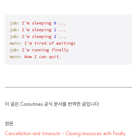
job:
I'm
sleeping
0
...
job:
I'm
sleeping
1
...
job:
I'm
sleeping
2
...
main:
I'm
tired
of
waiting!
job:
I'm
running
finally
main:
Now
I
can
quit.
이 글은 Coroutines 공식 문서를 번역한 글입니다.
원문 :
Cancellation and timeouts - Closing resources with finally