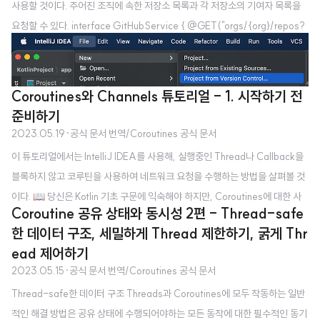
사용할 것이다. 주어진 조직에 속한 저장소 목록과 각 저장소의 기여자 목록을
요청할 수 있다. interface GitHubService { @GET("orgs/{org}/repos?
per_page=100") fun getOrgReposCall( @Path("org") org: String ):
Call @GET("repos/{owner}/{repo}/contributors?per_page=100")
fun getRepoContributorsCall( @Path("owner") owner: String, @Pat
Coroutines와 Channels 튜토리얼 - 1. 시작하기 전
h("repo") repo: String ): Call } 이 API는 주어진 조직의 기여자 목록을 가..
준비하기
2023.05.19
·
공식 문서 번역/Coroutines 공식 문서
이 튜토리얼에서는 IntelliJ IDEA를 사용해, 실행중인 Thread나 Callback을
블록하지 않고 코루틴을 사용하여 네트워크 요청을 수행하는 방법을 살펴볼 것
이다. 📖 당신은 Kotlin 기초 구문에 익숙해야 하지만, Coroutines에 대한 사
Coroutine 공유 상태와 동시성 2편 - Thread-safe
전 지식은 필요하지 않습니다. 당신은 다음의 사항들에 대해 배울 것입니다. 네
한 데이터 구조, 세밀하게 Thread 제한하기, 굵게 Thr
트워크 요청을 하기 위해 일시 중단 함수를 왜 그리고 어떻게 사용해야 하는지
ead 제어하기
Coroutines을 사용하여 요청을 동시에 보낼 수 있는 방법 서로 다른 Coroutin
2023.05.15
·
공식 문서 번역/Coroutines 공식 문서
es 간에 Channels를 이용하여 정보를 공유하는 방법 네트워크 요청들을 위해
Thread-safe한 데이터 구조 Threads과 Coroutines에 모두 작동하는 일반
서 Retrofit 라이브러리를 필요로 하지만, 이 튜토리얼에서 보여지는 접근 방식
적인 해결 방법은 공유 상태에 수행되어야하는 모든 동작에 대한 필수적인 동기
은 보편적이고 Coroutines를 지원하는 다른..