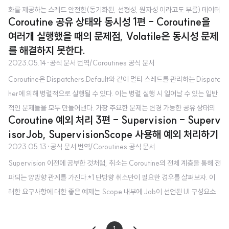
화를 제공하는 스레드 안전한(동기화된, 선형성, 원자성 이라고도 부름) 데이터
Coroutine 공유 상태와 동시성 1편 - Coroutine을
구조를 사용하는 것이다. 간단한 카운터에 대해서는 incrementAndGet 이라
여러개 실행했을 때의 문제점, Volatile은 동시성 문제
불리는 원자적인 동작을 제공하는 AtomicInteger 클래스를 사용할 수 있다. v
를 해결하지 못한다.
al counter = AtomicInteger() fun main() = runBlocking { withContext
2023.05.14
·
공식 문서 번역/Coroutines 공식 문서
(Dispatchers.Default) { massiveRun { counter.incrementAndGet() } }
Coroutine은 Dispatchers.Default와 같이 멀티 스레드를 관리하는 Dispatc
println("Counter = $counter") } ..
her에 의해 병렬적으로 실행될 수 있다. 이는 병렬 실행 시 일어날 수 있는 일반
적인 문제들을 모두 만들어낸다. 가장 주요한 문제는 변경 가능한 공유 상태의
Coroutine 예외 처리 3편 - Supervision - Superv
동기화이다. Coroutine에서 이 문제에 대한 일부 해결 방식은 멀티 스레드 세
isorJob, SupervisionScope 사용해 예외 처리하기
계에서의 해결방식과 유사하지만, 다른 해결 방식들은 Coroutine에만 있다. C
2023.05.13
·
공식 문서 번역/Coroutines 공식 문서
oroutine을 여러개 실행했을 때의 문제점 같은 동작을 수천번 하는 수백개의 C
Supervision 이전에 공부한 것처럼, 취소는 Coroutine의 전체 계층을 통해 전
oroutine을 실행한다고 하자. 이후의 추가 비교를 위해 완료 시간을 측정한다 :
파되는 양방향 관계를 가진다.*1 단방향 취소만이 필요한 경우를 살펴보자. 이
suspend fun massiveRun(action: suspend () -> Unit) { val n = 100
러한 요구사항에 대한 좋은 예제는 Scope 내부에 Job이 선언된 UI 구성요소
// ..
이다. 만약 UI의 자식의 작업이 실패되더라도, 언제나 모든 UI 구성요소를 취소
(효과적으로 종료)하는 것은 필수적이지 않다. 하지만, UI 구성요소가 파괴되면