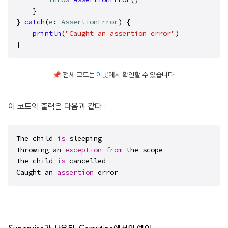
    }

} 
catch
(
e
: 
AssertionError
) {

println
(
"Caught an assertion error"
)
}
📌 전체 코드는
이곳
에서 확인할 수 있습니다.
이 코드의 출력은 다음과 같다 :
The child 
is
 sleeping

Throwing an 
exception
from
 the scope

The child 
is
 cancelled

Caught an 
assertion
 error