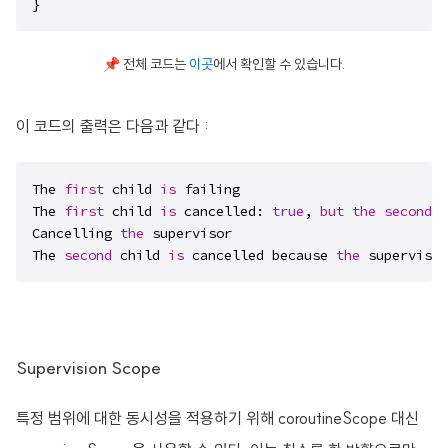
}
📌 전체 코드는
이곳
에서 확인할 수 있습니다.
이 코드의 출력은 다음과 같다 :
The 
first
 child 
is
 failing

The 
first
 child 
is
 cancelled: 
true
, 
but
the
second
 o
Cancelling 
the
 supervisor

The 
second
 child 
is
 cancelled because 
the
 supervisor
Supervision Scope
특정 범위에 대한 동시성을 적용하기 위해 coroutineScope 대신