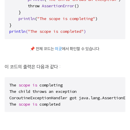
        throw 
AssertionError
()

    }

println
(
"The scope is completing"
)

println
(
"The scope is completed"
)
📌 전체 코드는
이곳
에서 확인할 수 있습니다.
이 코드의 출력은 다음과 같다 :
The 
scope
is
 completing

The child throws an exception

CoroutineExceptionHandler got java.lang.AssertionErr
The 
scope
is
 completed