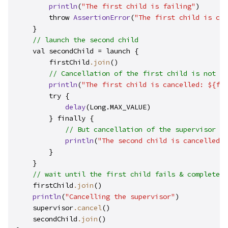
println
(
"The first child is failing"
)

        throw 
AssertionError
(
"The first child is can
    }

// launch the second child
    val secondChild = launch {

        firstChild
.join
()

// Cancellation of the first child is not pr
println
(
"The first child is cancelled: ${fir
        try {

delay
(Long.MAX_VALUE)

        } finally {

// But cancellation of the supervisor is
println
(
"The second child is cancelled b
        }

    }

// wait until the first child fails & completes
    firstChild
.join
()

println
(
"Cancelling the supervisor"
)

    supervisor
.cancel
()

    secondChild
.join
()
