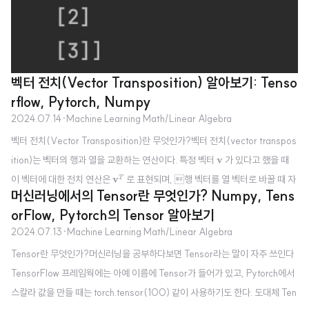
벡터 전치(Vector Transposition) 알아보기: Tenso
rflow, Pytorch, Numpy
2024.07.14
·
Machine Learning Math/Linear Algebra
벡터 전치(Vector Transposition)란 무엇인가?벡터 전치(vector transpos
v
ition)는 벡터의 행과 열을 교환하는 연산이다. 특정 벡터
v
가 있다고 했을 때
v
T
이 벡터에 대한 전치 연산은
v
로 표현되며, 행 벡터를 열 벡터로 바꿀 때 자
T
머신러닝에서의 Tensor란 무엇인가? Numpy, Tens
v
=
[
v
1
v
2
v
3
⋯
v
n
]
주 사용된다. 행 벡터 (Row Vector):
v
열 벡터
=
[
]
⋯
v
v
v
v
1
2
3
n
v
T
=
[
v
1
v
2
v
3
⋮
v
n
]
⎡
⎤
orFlow, Pytorch의 Tensor 알아보기
v
1
⎢

⎥

⎢

⎥

v
⎢

⎥

2
2024.07.13
·
Machine Learning Math/Linear Algebra
⎢

⎥

⎢

⎥

(Column Vector):
v
벡터 전치가 일어나면, 행과 열이 교..
v
=
T
3
⎢

⎥

⎢
⎥
Tensor란 무엇인가?머신러닝을 공부하다보면 Tensor라는 말이 자주 쓰인다
⋮
⎣
⎦
TensorFlow 프레임웍에는 아예 이름에 Tensor가 들어가 있고, Pytorch에서
v
n
스칼라 값을 만들 때는 torch.tensor(100) 같이 사용하기도 한다. 도대체 Ten