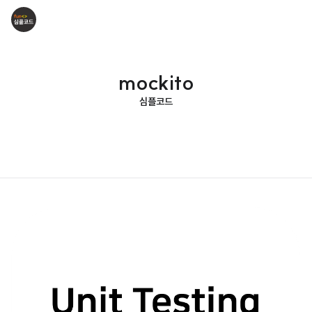
mockito
심플코드