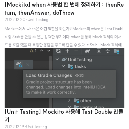
[Mockito] when 사용법 한 번에 정리하기 : thenRe
tCaptor을 사용하기 위해서 앞선 글 https://simcode.tistory.com/12 의 환
turn, thenAnswer, doThrow
경을 가져와서 LoginUseCase, LoginUseCaseResult, LoginRepository,
2022.12.20
·
Unit Testing
LoginRepositoryResult를 사용한다. 환경 설정 부분을 읽도록 하자. Argum
Mockito에서 when은 어떤 역할을 하는가? Mockito의 when은 Test Doubl
entCaptor 사용한 테스트 만들기 LoginUseCase의 logIn메서드에서 userN
e 중 Stub를 만들 수 있는 강력한 무기이다. when을 통해 Mock 객체의 메서
ame과 password변형이..
드를 호출 했을 때 특정한 응답을 주도록 만들 수 있다. * Stub : Mock 객체에
특정한 입력 시 특정한 출력을 주도록 만드는 것 when 을 사용하기 위한 환경
설정 https://simcode.tistory.com/12 의 LoginRepository, LoginRepos
itoryResult, LoginUseCase, LoginUseCaseResult 를 모두 가져온다. wh
en 사용하기 메서드를 실행하면 특정한 응답을 할 수도 있고, 응답이 매번 바뀔
수도 있고, 애러가 발생할 수도 있다. 따라서 when을 사용하..
[Unit Testing] Mockito 사용해 Test Double 만들
기
2022.12.19
·
Unit Testing