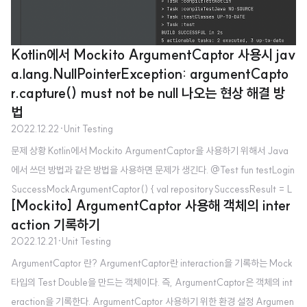
Kotlin에서 Mockito ArgumentCaptor 사용시 jav
a.lang.NullPointerException: argumentCapto
r.capture() must not be null 나오는 현상 해결 방
법
2022.12.22
·
Unit Testing
문제 상황 Kotlin에서 Mockito ArgumentCaptor을 사용하기 위해서 Java
에서 쓰던 방법과 같은 방법을 사용하면 문제가 생긴다. @Test fun testLogin
SuccessMockArgumentCaptor() { val repositorySuccessResult = L
w
h
e
n
[Mockito] ArgumentCaptor 사용해 객체의 inter
oginRepositoryResult.Success("test_token") Mockito.
(loginR
w
h
e
n
action 기록하기
epository.login(userName = "test", password = "test")) .thenReturn
2022.12.21
·
Unit Testing
(repositorySuccessResult) val result = loginUseCase.logIn(userNa
ArgumentCaptor 란? ArgumentCaptor란 interaction을 기록하는 Mock
me = "test", password = "test") val argum..
타입의 Test Double을 만드는 객체이다. 즉, ArgumentCaptor은 객체의 int
eraction을 기록한다. ArgumentCaptor 사용하기 위한 환경 설정 Argumen