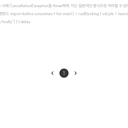
ncellationException을 throw하며, 이는 일반적인 방식으로 처리할 수 있다. 예를 들어 tr
otlinx.coroutines.* fun main() = runBlocking { val job = launch { tr
 finally") } } delay..
이
다
1
전
음