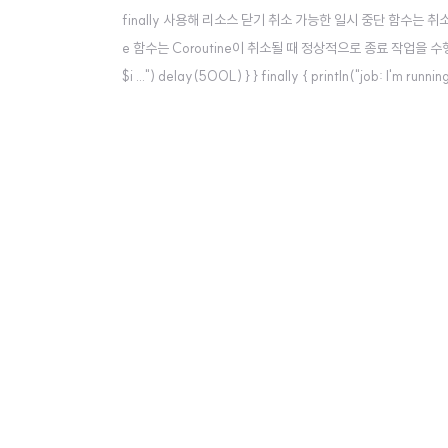
finally 사용해 리소스 닫기 취소 가능한 일시 중단 함수는 취소 시에 Ca
e 함수는 Coroutine이 취소될 때 정상적으로 종료 작업을 수행한다. import k
$i ...") delay(500L) } } finally { println("job: I'm running