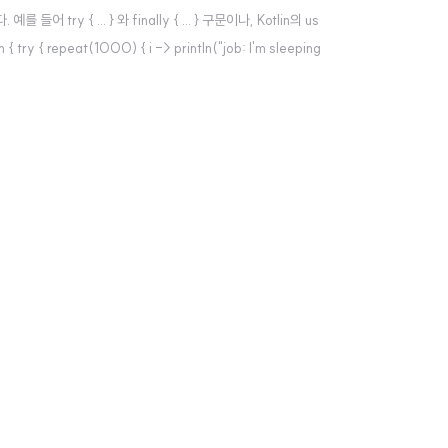
y { ... } 와 finally { ... } 구문이나, Kotlin의 us
y { repeat(1000) { i -> println("job: I'm sleeping