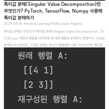
특이값 분해(Singular Value Decomposition)란
무엇인가? PyTorch, TensorFlow, Numpy 사용해
특이값 분해하기
2024.08.16
·
Machine Learning Math/Linear Algebra
특이값 분해란 무엇인가?특이값 분해(Singular Value Decomposition, SV
m
x
n
D)란
차원의 행렬을 대각화해 세 개의 행렬로 분해하는 방법이다. 고유값
m
x
n
분해와 비슷하지만, 고유값 분해는 정사각 행렬에만 사용 가능한 반면, 특이값
분해는 직사각 행렬일 때도 사용 가능해 활용도가 높다. 특이값 분해를 수식으
로 표현하면 다음과 같다.
X
=
U
Σ
V
T
X
U
Σ
V
T
=
X
U
m
×
n
m
×
m
여기서 각 기호는 다음과 같다.
X
:
행렬.
U
:
정사각 행렬로,
×
×
m
n
m
m
X
X
의 좌특이 벡터(Left Singular Vectors)로 구성돼 직교 행렬..