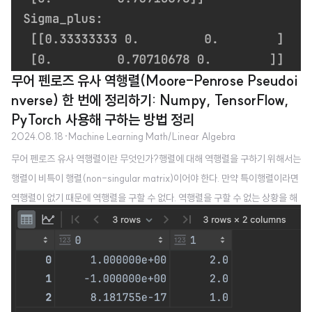
이상이 ..
무어 펜로즈 유사 역행렬(Moore-Penrose Pseudoi
nverse) 한 번에 정리하기: Numpy, TensorFlow,
PyTorch 사용해 구하는 방법 정리
2024.08.18
·
Machine Learning Math/Linear Algebra
무어 펜로즈 유사 역행렬이란 무엇인가?행렬에 대해 역행렬을 구하기 위해서는
행렬이 비특이 행렬(non-singular matrix)이어야 한다. 만약 특이행렬이라면
역행렬이 없기 때문에 역행렬을 구할 수 없다. 역행렬을 구할 수 없는 상황을 해
X
m
×
n
결하기 무어 펜로즈 유사 역행렬이 생겼으며, 어떤
행렬
X
에 대해 다음
×
m
n
X
+
X
+
네가지 조건을 만족하는 행렬을
X
의 유사역행렬
X
라 부른다. 1.
X
X
+
X
=
X
X
+
X
X
+
=
X
+
+
+
+
+
X
X
X
X
2.
X
X
X
X
3. $(\mathbf{X} \mathbf{X}^+)^T..
=
=