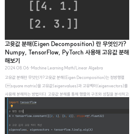
고윳값 분해(Eigen Decomposition) 란 무엇인가?
Numpy, TensorFlow, PyTorch 사용해 고유값 분해
해보기
2024.08.06
·
Machine Learning Math/Linear Algebra
고유값 분해란 무엇인가?고윳값 분해(Eigen Decomposition)는 정방행렬
(square matrix)을 고유값(eigenvalues)과 고유벡터(eigenvectors)를
사용해 분해하는 방법이다. 고윳값 분해를 통해 행렬의 구조와 성질을 분석하고
계산을 단순화할 수 있다. 고윳값 분해 수식은 다음과 같다.
A
=
V
Λ
V
−
1
−
1
A
V
Λ
V
=
A
Λ
V
A
: n x n 정방행렬
V
: 고유 벡터를 열벡터로 표현한 행렬
Λ
: 고유값을 대각 행
A
렬로 표현한 행렬 수식을 사용한 고유값 분해이곳에서는 다음
A
행렬에 대한