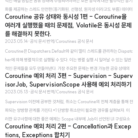
적인 해결 방법은 공유 상태에 수행되어야하는 모든 동작에 대한 필수적인 동기
화를 제공하는 스레드 안전한(동기화된, 선형성, 원자성 이라고도 부름) 데이터
Coroutine 공유 상태와 동시성 1편 - Coroutine을
구조를 사용하는 것이다. 간단한 카운터에 대해서는 incrementAndGet 이라
여러개 실행했을 때의 문제점, Volatile은 동시성 문제
불리는 원자적인 동작을 제공하는 AtomicInteger 클래스를 사용할 수 있다. v
를 해결하지 못한다.
al counter = AtomicInteger() fun main() = runBlocking { withContext
2023.05.14
·
공식 문서 번역/Coroutines 공식 문서
(Dispatchers.Default) { massiveRun { counter.incrementAndGet() } }
Coroutine은 Dispatchers.Default와 같이 멀티 스레드를 관리하는 Dispatc
println("Counter = $counter") } ..
her에 의해 병렬적으로 실행될 수 있다. 이는 병렬 실행 시 일어날 수 있는 일반
적인 문제들을 모두 만들어낸다. 가장 주요한 문제는 변경 가능한 공유 상태의
Coroutine 예외 처리 3편 - Supervision - Superv
동기화이다. Coroutine에서 이 문제에 대한 일부 해결 방식은 멀티 스레드 세
isorJob, SupervisionScope 사용해 예외 처리하기
계에서의 해결방식과 유사하지만, 다른 해결 방식들은 Coroutine에만 있다. C
2023.05.13
·
공식 문서 번역/Coroutines 공식 문서
oroutine을 여러개 실행했을 때의 문제점 같은 동작을 수천번 하는 수백개의 C
Supervision 이전에 공부한 것처럼, 취소는 Coroutine의 전체 계층을 통해 전
oroutine을 실행한다고 하자. 이후의 추가 비교를 위해 완료 시간을 측정한다 :
파되는 양방향 관계를 가진다.*1 단방향 취소만이 필요한 경우를 살펴보자. 이
suspend fun massiveRun(action: suspend () -> Unit) { val n = 100
러한 요구사항에 대한 좋은 예제는 Scope 내부에 Job이 선언된 UI 구성요소
// ..
Coroutine 예외 처리 2편 - Cancellation과 Excep
이다. 만약 UI의 자식의 작업이 실패되더라도, 언제나 모든 UI 구성요소를 취소
tions, Exceptions 합치기
(효과적으로 종료)하는 것은 필수적이지 않다. 하지만, UI 구성요소가 파괴되면