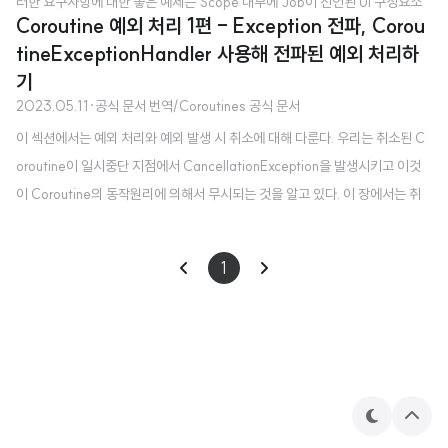
러한 요구사항에 대한 좋은 예제는 Scope 내부에 Job이 선언된 UI 구성요소
Coroutine 예외 처리 1편 - Exception 전파, Corou
이다. 만약 UI의 자식의 작업이 실패되더라도, 언제나 모든 UI 구성요소를 취소
tineExceptionHandler 사용해 전파된 예외 처리하
(효과적으로 종료)하는 것은 필수적이지 않다. 하지만, UI 구성요소가 파괴되면
기
(그리고 그 Job이 취소되면), 더이상 결과값이 필요 없기 때문에 모든 자식 Jo
2023.05.11
·
공식 문서 번역/Coroutines 공식 문서
b을 취소하는 것은 필수적이다. 다른 예시는 여러 자식 Job을 생성하고 이들의
이 섹션에서는 예외 처리와 예외 발생 시 취소에 대해 다룬다. 우리는 취소된 C
실행이 감독*2되고 그들의 실패가 추적되어서 실패된 것들만 재시작 해야하는
oroutine이 일시중단 지점에서 CancellationException을 발생시키고 이것
서버 프로세스이다. Supervision job Supervisor..
이 Coroutine의 동작원리에 의해서 무시되는 것을 알고 있다. 이 장에서는 취
소 도중 예외가 발생되거나 같은 Coroutine에서 복수의 자식 Coroutine이 예
외를 발생시킬 경우 어떤 일이 일어나는지 살펴볼 것이다. Exception 전파 Cor
1
outine 빌더는 자동으로 예외를 전파(launch와 actor)하거나 사용자에게 예
외를 노출(async와 produce)한다. 이 빌더들이 다른 Coroutine의 자식이 아
닌 root Coroutine을 만드는데 사용될 때, 전자(launch와 actor)는 Java의
Thread..
테
상
마
단