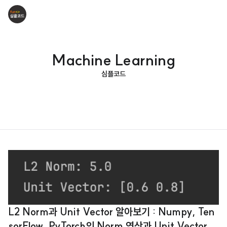
Machine Learning
심플코드
L2 Norm과 Unit Vector 알아보기 : Numpy, Ten
sorFlow, PyTorch의 Norm 연산과 Unit Vector