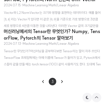
2024.07.15
·
Machine Learning Math/Linear Algebra
Vector와 L2 NormVector는 크기와 방향을 표현하는 데이터이다. 예를 들어
[
3
,
4
]
[
0
,
0
]
라는 Vector가 있다면 이 값은
을 기준으로 가로 방향으로 3만큼
[
3
,
4
]
[
0
,
0
]
세로 방향으로 4만큼 이동한 것을 나타낸다. 이러한 Vector 값의 크기값만을
머신러닝에서의 Tensor란 무엇인가? Numpy, Tens
수치화 하기 위한 것이 바로 Norm이며, Norm에는 L1 Norm, L2 Norm, Ma
orFlow, Pytorch의 Tensor 알아보기
ximum Norm 등의 종류가 있다. 하지만, 가장 많이 사용되는 Norm은 L2 Nor
‖
x
‖
2
=
∑
i
=
1
n
x
i
2
2024.07.13
·
Machine Learning Math/Linear Algebra
√
n
m이며 L2 Norm은 다음과 같은 수식으로 표현된다.
x
L2
2
∥
∥
=
∑
x
2
=
1
i
i
Tensor란 무엇인가?머신러닝을 공부하다보면 Tensor라는 말이 자주 쓰인다
Norm을 사용해 Vector의 크기 값만을 계산하는 것은 어렵지 않다. 단순히 각
TensorFlow 프레임웍에는 아예 이름에 Tensor가 들어가 있고, Pytorch에서
인자를 제곱해 더한 후 마지막에..
스칼라 값을 만들 때는 torch.tensor(100) 같이 사용하기도 한다. 도대체 Ten
sor가 무엇을 뜻하길래 프레임웍의 이름에도 들어가 있고 모델을 만드는 함수
의 이름으로도 들어가는 것일까?Tensor는 머신러닝에서 데이터 구조를 일반
3
화한 개념으로, 벡터와 행렬을 포함하여 더 높은 차원의 데이터를 표현할 수 있
는 다차원 배열이다. 0차원 스칼라, 1차원 벡터, 2차원 행렬, 그리고 n차원 배열
을 Tensor를 사용해 표현할 수 있으며, Tensorflow나 Pytorch같은 프레임웍
테
상
은 Tensor를 기본 데이터 구조로 채택한다...
마
단