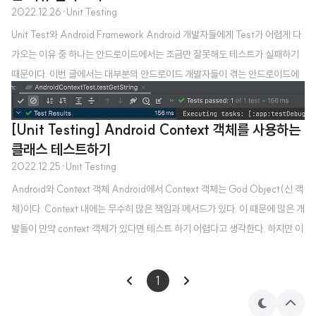
2022.12.26
·
Unit Testing
Unit Test와 Android Framework Android 개발자들에게 Test가 어렵게 다
가오는 이유 중 하나는 안드로이드에서는 조금만 잘못해도 테스트가 실패하기
때문이다. 이번 글에서는 대부분의 안드로이드 개발자들이 겪는 안드로이드에
서 테스트가 실패하는 이유 두가지와 해결 방법에 대해 알아볼 것이다. 안드로
이드에서 테스트가 실패하는 케이스 안드로이드에서 안드로이드로 인해 테스
[Unit Testing] Android Context 객체를 사용하는
트가 실패하는 케이스는 두가지이다. 바로 안드로이드에서 제공하는 정적 메서
클래스 테스트하기
드를 사용하는 경우와, 안드로이드 전용 클래스를 사용하는 경우이다. 이들 각
2022.12.25
·
Unit Testing
각에 대한 테스트를 작성해보고 왜 실패하는지 이유와 해결책을 알아보자. 안드
Android와 Context 객체 Android에서 Context 객체는 God Object(신 객
로이드에서 제공하는 정적 메서드 테스트 해보기 예를 들어 유저가 가입할 때 id
체)이다. Context 내에는 무수히 많은 책임과 메서드가 있다. 이 때문에 많은 개
가 유효한지를 확인하는..
발들이 만약 context 객체가 있다면 테스트 하기 어렵다고 생각한다. 하지만 이
는 틀렸다. Context 자체를 테스트 하는건 어렵지만, Context를 포함하는 객
체를 테스트 하는 것은 가능하다. 아래에서 리소스를 가져오는 클래스인 Reso
1
urceRetriever 클래스를 사용해 Context를 테스트 하는 방법에 대해 살펴보
도록 하자. 테스트 환경 설정 예를 들어 아래와 같은 ResourceRetriever 클래
테
상