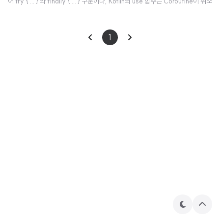
어 try { ... } 와 finally { ... } 구문이나, Kotlin의 use 함수는 Coroutine이 취소
될 때 정상적으로 종료 작업을 수행한다. import kotlinx.coroutines.* fun ma
in() = runBlocking { val job = launch { try { repeat(1000) { i -> printl
1
n("job: I'm sleeping $i ...") delay(500L) } } finally { println("job: I'm ru
nning finally") } } delay..
테
상
마
단