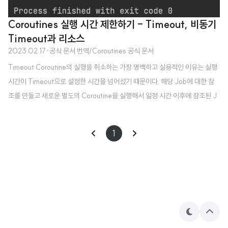
Coroutines 실행 시간 제한하기 - Timeout, 비동기
Timeout과 리소스
2023.02.17
·
공식 문서 번역/Coroutines 공식 문서
Timeout Coroutine의 실행을 취소하는 가장 명백하고 실용적인 이유는 실행
시간이 Timeout으로 설정한 시간을 넘어섰기 때문이다. 해당 Job에 대한 참
조를 만들고 새로운 별도의 Coroutine을 실행해서 일정 시간 이후에 참조된 J
ob을 취소하는 과정을 거칠 수 있지만, 이러한 동작을 수행하는 withTimeout
가 이미 만들어져 있다. 다음 예를 보자. import kotlinx.coroutines.* fun mai
1
n() = runBlocking { withTimeout(1300L) { repeat(1000) { i -> print
ln("I'm sleeping $i ...") delay(500L) } } } 📌 전체 코드는 이곳에서 확인할
수 있습니다. 위 코드는 다음을 출력한다. I..
테
상
마
단