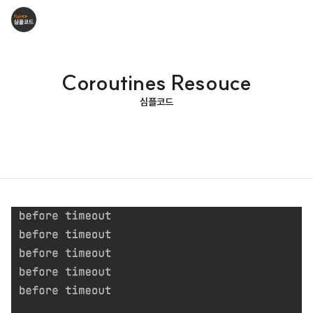
Coroutines Resouce
심플코드