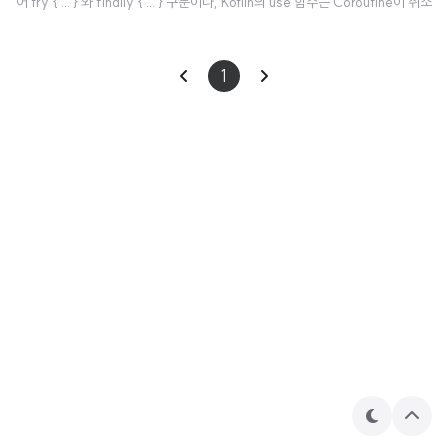
어 try { ... } 와 finally { ... } 구문이나, Kotlin의 use 함수는 Coroutine이 취소
될 때 정상적으로 종료 작업을 수행한다. import kotlinx.coroutines.* fun ma
in() = runBlocking { val job = launch { try { repeat(1000) { i -> printl
1
n("job: I'm sleeping $i ...") delay(500L) } } finally { println("job: I'm ru
nning finally") } } delay..
테
상
마
단