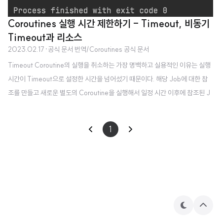
Coroutines 실행 시간 제한하기 - Timeout, 비동기
Timeout과 리소스
2023.02.17
·
공식 문서 번역/Coroutines 공식 문서
Timeout Coroutine의 실행을 취소하는 가장 명백하고 실용적인 이유는 실행
시간이 Timeout으로 설정한 시간을 넘어섰기 때문이다. 해당 Job에 대한 참
조를 만들고 새로운 별도의 Coroutine을 실행해서 일정 시간 이후에 참조된 J
ob을 취소하는 과정을 거칠 수 있지만, 이러한 동작을 수행하는 withTimeout
가 이미 만들어져 있다. 다음 예를 보자. import kotlinx.coroutines.* fun mai
1
n() = runBlocking { withTimeout(1300L) { repeat(1000) { i -> print
ln("I'm sleeping $i ...") delay(500L) } } } 📌 전체 코드는 이곳에서 확인할
수 있습니다. 위 코드는 다음을 출력한다. I..
테
상
마
단