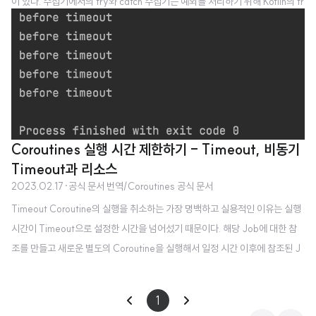
이 있다. 수집기에서의 try와 catch 수집기는 예외를 처리하기 위해 Kotlin의 tr
y/catch 블록을 사용할 수 있다 : fun simple(): Flow = flow { for (i in 1..3)
{ println("Emitting $i") emit(i) // emit next value } } ​ fun main() = runBl
ocking { try { simple().collect { value -> println(value) check(value c
heck(value println(value) } } catch (e: Th..
Coroutines 실행 시간 제한하기 - Timeout, 비동기
Timeout과 리소스
2023.02.17
·
공식 문서 번역/Coroutines 공식 문서
Timeout Coroutine의 실행을 취소하는 가장 명백하고 실용적인 이유는 실행
시간이 Timeout으로 설정한 시간을 넘어섰기 때문이다. 해당 Job에 대한 참
조를 만들고 새로운 별도의 Coroutine을 실행해서 일정 시간 이후에 참조된 J
ob을 취소하는 과정을 거칠 수 있지만, 이러한 동작을 수행하는 withTimeout
가 이미 만들어져 있다. 다음 예를 보자. import kotlinx.coroutines.* fun mai
1
n() = runBlocking { withTimeout(1300L) { repeat(1000) { i -> print