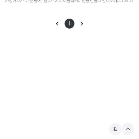
가정해보자. 예를 들어, 안드로이드 어플리케이션을 만들고 안드로이드 Activi
ty의 Context 상에서 데이터를 가져오고 업데이트 시키거나, 애니메이션을 실
행하는 등의 비동기 작업들을 수행하기 위해서 다양한 Coroutine들을 실행시
1
킬 수 있다. 이 Coroutine들은 Activity가 파괴될 때 메모리 누수를 방지하기
위해 취소되어야 한다. 물론 Context와 Job들을 직접 조작하여 Activity의 C
oroutine의 생명주기를 결합시킬 수 있다. 하지만, kotlinx.coroutines 패키지
는 CoroutineSco..
테
상
마
단