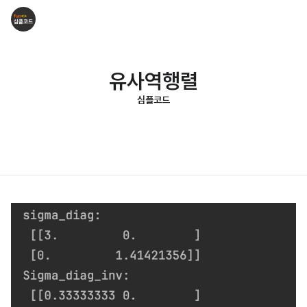
유사역행렬
심플코드