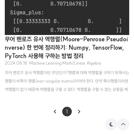
무어 펜로즈 유사 역행렬(Moore-Penrose Pseudoi
nverse) 한 번에 정리하기: Numpy, TensorFlow,
PyTorch 사용해 구하는 방법 정리
2024.08.18
·
Machine Learning Math/Linear Algebra
무어 펜로즈 유사 역행렬이란 무엇인가?행렬에 대해 역행렬을 구하기 위해서는
행렬이 비특이 행렬(non-singular matrix)이어야 한다. 만약 특이행렬이라면
역행렬이 없기 때문에 역행렬을 구할 수 없다. 역행렬을 구할 수 없는 상황을 해
X
m
×
n
X
×
결하기 무어 펜로즈 유사 역행렬이 생겼으며, 어떤
행렬
에 대해 다
m
n
X
+
X
+
X
X
음 네가지 조건을 만족하는 행렬을
의 유사역행렬
라 부른다. 1.
X
X
+
X
=
X
X
+
X
X
+
=
X
+
1
+
+
+
+
X
X
X
X
X
X
X
X
=
=
2.
3. $(\mathbf{X} \mathbf{X}^
+)^T..
테
상
마
단