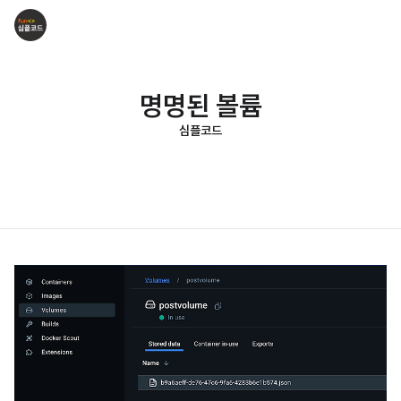
명명된 볼륨
심플코드