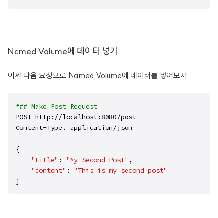
Named Volume에 데이터 넣기
이제 다음 요청으로 Named Volume에 데이터를 넣어보자.
### Make Post Request
POST http://localhost:8080/post

Content-Type: application/json

{

"title"
: 
"My Second Post"
,

"content"
: 
"This is my second post"
}