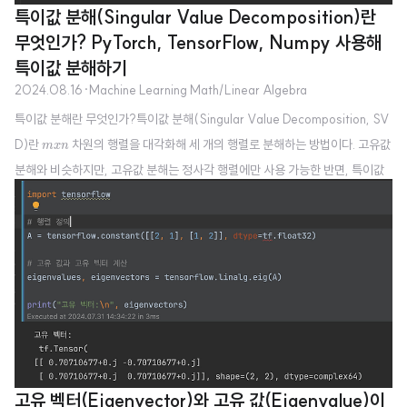
특이값 분해(Singular Value Decomposition)란
무엇인가? PyTorch, TensorFlow, Numpy 사용해
특이값 분해하기
2024.08.16
·
Machine Learning Math/Linear Algebra
특이값 분해란 무엇인가?특이값 분해(Singular Value Decomposition, SV
m
x
n
D)란
차원의 행렬을 대각화해 세 개의 행렬로 분해하는 방법이다. 고유값
m
x
n
분해와 비슷하지만, 고유값 분해는 정사각 행렬에만 사용 가능한 반면, 특이값
분해는 직사각 행렬일 때도 사용 가능해 활용도가 높다. 특이값 분해를 수식으
로 표현하면 다음과 같다.
X
=
U
Σ
V
T
X
U
Σ
V
T
=
X
U
m
×
n
m
×
m
여기서 각 기호는 다음과 같다.
X
:
행렬.
U
:
정사각 행렬로,
×
×
m
n
m
m
X
X
의 좌특이 벡터(Left Singular Vectors)로 구성돼 직교 행렬..
고유 벡터(Eigenvector)와 고유 값(Eigenvalue)이