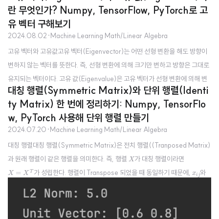
란 무엇인가? Numpy, TensorFlow, PyTorch로 고
유 벡터 구해보기
2024.08.02
·
Machine Learning Math/Linear Algebra
고유 벡터와 고유값고유 벡터(Eigenvector)는 어떤 선형 변환을 해도 방향이
변하지 않는 벡터를 뜻한다. 즉, 선형 변환에 의해 크기만 변하고 방향은 그대로
유지되는 벡터이다. 고유 값(Eigenvalue)은 고유 벡터가 선형 변환에 의해 변
대칭 행렬(Symmetric Matrix)와 단위 행렬(Identi
할 때 어느 정도 변했는지 크기를 나타내는 스칼라 값이다. 즉, 선형 변환을 가했
ty Matrix) 한 번에 정리하기: Numpy, TensorFlo
A
을 때, 벡터가 늘어나거나 줄어드는 정도를 뜻한다. 따라서 행렬
A
와 고유 벡터
w, PyTorch 사용해 단위 행렬 만들기
λ
v
v
와 고유 값
가 있다고 하면 다음과 같은 수식이 성립한다.
λ
2024.07.20
·
Machine Learning Math/Linear Algebra
A
v
=
λ
v
A
v
v
=
λ
대칭 행렬대칭 행렬(Symmetric Matrix)은 전치 행렬((Tranposed Matrix)
고유값과 고유 벡터 직접 구해보기이번에는 다음과 같은 행렬에 대한 고유 값
X
과 원래 행렬이 같은 행렬을 의미한다. 즉, 행렬
가 대칭 행렬이라면
X
과 고유 벡터를 구해보자. ..
X
=
X
T
x
i
j
가 성립한다. 행렬이 Transpose 되었을 때 동일하기 때문에,
와
=
T
X
X
x
i
j
x
j
i
의 원소가 같다. 대칭 행렬은 다음과 같은 모양을 갖는다.
x
j
i
X
=
[
x
11
x
12
x
13
x
12
x
22
x
23
x
13
x
23
x
33
]
⎡
⎤
x
x
x
11
12
13
⎢
⎥
Identity Matrix (단위 행렬)단위 행렬은 대각선
=
⎣
⎦
X
x
x
x
12
22
23
x
x
x
13
23
33