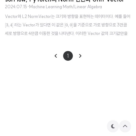
2024.07.15
·
Machine Learning Math/Linear Algebra
Vector와 L2 NormVector는 크기와 방향을 표현하는 데이터이다. 예를 들어
[
3
,
4
]
[
0
,
0
]
라는 Vector가 있다면 이 값은
을 기준으로 가로 방향으로 3만큼
[
3
,
4
]
[
0
,
0
]
세로 방향으로 4만큼 이동한 것을 나타낸다. 이러한 Vector 값의 크기값만을
수치화 하기 위한 것이 바로 Norm이며, Norm에는 L1 Norm, L2 Norm, Ma
ximum Norm 등의 종류가 있다. 하지만, 가장 많이 사용되는 Norm은 L2 Nor
‖
x
‖
2
=
∑
i
=
1
n
x
i
2
1
√
n
m이며 L2 Norm은 다음과 같은 수식으로 표현된다.
x
L2
2
∥
∥
=
∑
x
2
=
1
i
i
Norm을 사용해 Vector의 크기 값만을 계산하는 것은 어렵지 않다. 단순히 각
인자를 제곱해 더한 후 마지막에..
테
상
마
단