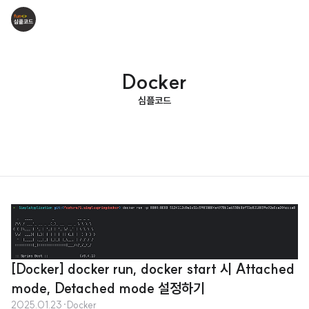
Docker
심플코드
[Docker] docker run, docker start 시 Attached
mode, Detached mode 설정하기
2025.01.23
·
Docker