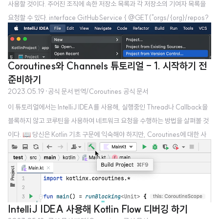
사용할 것이다. 주어진 조직에 속한 저장소 목록과 각 저장소의 기여자 목록을
요청할 수 있다. interface GitHubService { @GET("orgs/{org}/repos?
per_page=100") fun getOrgReposCall( @Path("org") org: String ):
Call @GET("repos/{owner}/{repo}/contributors?per_page=100")
fun getRepoContributorsCall( @Path("owner") owner: String, @Pat
Coroutines와 Channels 튜토리얼 - 1. 시작하기 전
h("repo") repo: String ): Call } 이 API는 주어진 조직의 기여자 목록을 가..
준비하기
2023.05.19
·
공식 문서 번역/Coroutines 공식 문서
이 튜토리얼에서는 IntelliJ IDEA를 사용해, 실행중인 Thread나 Callback을
블록하지 않고 코루틴을 사용하여 네트워크 요청을 수행하는 방법을 살펴볼 것
이다. 📖 당신은 Kotlin 기초 구문에 익숙해야 하지만, Coroutines에 대한 사
전 지식은 필요하지 않습니다. 당신은 다음의 사항들에 대해 배울 것입니다. 네
트워크 요청을 하기 위해 일시 중단 함수를 왜 그리고 어떻게 사용해야 하는지
Coroutines을 사용하여 요청을 동시에 보낼 수 있는 방법 서로 다른 Coroutin
es 간에 Channels를 이용하여 정보를 공유하는 방법 네트워크 요청들을 위해
서 Retrofit 라이브러리를 필요로 하지만, 이 튜토리얼에서 보여지는 접근 방식
IntelliJ IDEA 사용해 Kotlin Flow 디버깅 하기
은 보편적이고 Coroutines를 지원하는 다른..