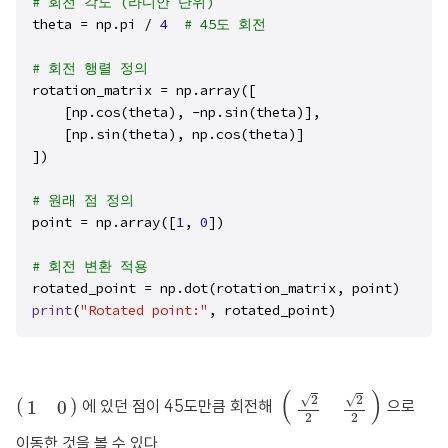
# 회전 각도 (라디안 단위)
theta = np.pi / 
4
# 45도 회전
# 회전 행렬 정의
rotation_matrix = np.array([

    [np.cos(theta), -np.sin(theta)],

    [np.sin(theta), np.cos(theta)]

])

# 원래 점 정의
point = np.array([
1
, 
0
])

# 회전 변환 적용
print
(
"Rotated point:"
, rotated_point)
(
2
2
2
2
)
(
1
0
)
(
)
√
√
2
2
(
)
에 있던 점이 45도만큼 회전해
으로
1
0
2
2
이동한 것을 볼 수 있다.