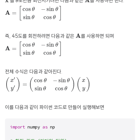
x
A
를
도만큼 회전시키려면 다음과 같은
를 사용하면 된다.
θ
A
=
[
cos
θ
−
sin
θ
sin
θ
cos
θ
]
cos
−
sin
[
]
θ
θ
A
=
sin
cos
θ
θ
A
A
즉, 45도를 회전하려면 다음과 같은
를 사용하면 되며
A
=
[
cos
θ
−
sin
θ
sin
θ
cos
θ
]
cos
−
sin
[
]
θ
θ
A
=
sin
cos
θ
θ
전체 수식은 다음과 같아진다.
(
x
′
y
′
)
=
(
cos
θ
−
sin
θ
sin
θ
cos
θ
)
(
x
y
)
′
cos
−
sin
(
)
(
)
(
)
x
x
θ
θ
=
′
sin
cos
y
y
θ
θ
이를 다음과 같이 파이썬 코드로 만들어 실행해보면
import
 numpy 
as
 np
