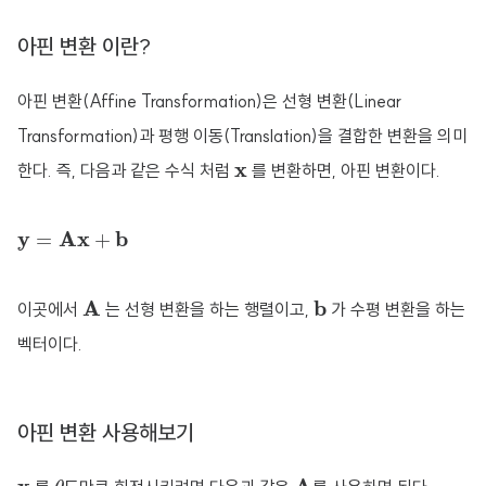
아핀 변환 이란?
아핀 변환(Affine Transformation)은 선형 변환(Linear
Transformation)과 평행 이동(Translation)을 결합한 변환을 의미
x
x
한다. 즉, 다음과 같은 수식 처럼
를 변환하면, 아핀 변환이다.
y
=
A
x
+
b
y
A
x
b
=
+
A
b
A
b
이곳에서
는 선형 변환을 하는 행렬이고,
가 수평 변환을 하는
벡터이다.
아핀 변환 사용해보기
θ
A
x