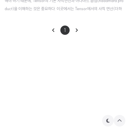
해야 하기 때문에, Tensor의 기본 사칙연산과 아다마르 곱셈(hadamard pro
duct)을 이해하는 것은 중요하다. 이곳에서는 Tensor에서의 사칙 연산(더하
기, 빼기, 곱하기, 나누기)에 대해 알아보고, 아다마르(Hadamard Product)
연산까지도 알아본다. 더하기 연산과 빼기 연산Tensor는 기본적으로 더하기와
1
빼기 연산이 지원된다. 더하기 연산은 다음과 같이 같은 위치의 원소를 더하는
방식으로 진행된다. $\mathbf{a} + \mathbf{b} =
[
1
2
3
4
]
1
2
[
]
3
4
+ \begin{bmatrix} 5 & 6 \\ 7 & 8 \end{b..
테
상
마
단