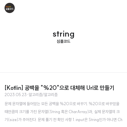
string
심플코드
[Kotlin] 공백을 "%20"으로 대체해 Url로 만들기
2023.05.23
·
알고리즘/알고리즘
문제 문자열에 들어았는 모든 공백을 %20으로 바꾸기. %20으로 바꾸었을
때만큼의 크기를 가진 문자열(String 혹은 CharArray)과, 실제 문자열의 크
기(size)가 주어진다. 문제 풀기 전 확인 사항 1. input은 String인가 아니면 Ch