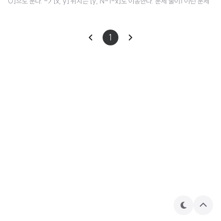
0]으로 둔다. -> [x, y] 위치는 [y, N-1-x]로 이동한다. 문제 풀이1 이런 문제
는 먼저 쉬운 방식으로 풀어야 한다. 1. 같은 크기의 Matrix를 만들어낸다. 2.
[x, y] 위치의 원소를 새로운 Matrix의 [y, N-1-x] 로 이동한다. class Soluti
1
on() { fun rotate(matrix: Array): Array { val SIZE_N = matrix.size val
newMatrix = Array(SIZE_N) { IntArray(SIZE_N) } matrix.forEachInd
exed { r..
테
상
마
단