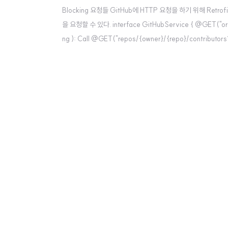
Blocking 요청들 GitHub에 HTTP 요청을 하기 위해 R
을 요청할 수 있다. interface GitHubService { @GET("org
ng ): Call @GET("repos/{owner}/{repo}/contributor
g, @Path("repo") repo: String ): Call } 이 API는 