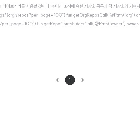
etrofit 라이브러리를 사용할 것이다. 주어진 조직에 속한 저장소 목록과 각 저장소의 기여
s/{org}/repos?per_page=100") fun getOrgReposCall( @Path("org") org
s?per_page=100") fun getRepoContributorsCall( @Path("owner") owner: 
주어진 조직의 기여자 목록을 가..
이
다
1
전
음