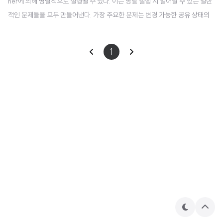
her에 의해 병렬적으로 실행될 수 있다. 이는 병렬 실행 시 일어날 수 있는 일반
적인 문제들을 모두 만들어낸다. 가장 주요한 문제는 변경 가능한 공유 상태의
동기화이다. Coroutine에서 이 문제에 대한 일부 해결 방식은 멀티 스레드 세
계에서의 해결방식과 유사하지만, 다른 해결 방식들은 Coroutine에만 있다. C
1
oroutine을 여러개 실행했을 때의 문제점 같은 동작을 수천번 하는 수백개의 C
oroutine을 실행한다고 하자. 이후의 추가 비교를 위해 완료 시간을 측정한다 :
suspend fun massiveRun(action: suspend () -> Unit) { val n = 100
// ..
테
상
마
단