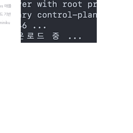
es 애플
드 기반
iniku
 insta