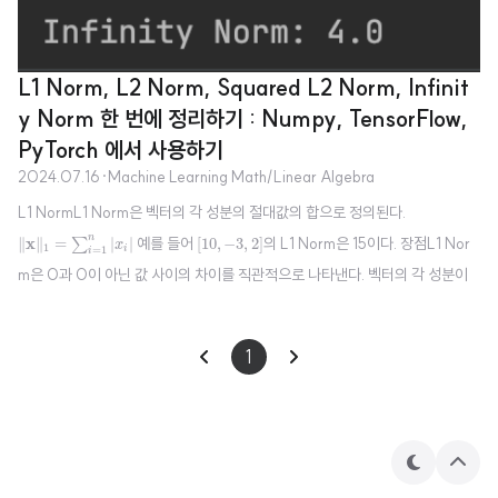
L1 Norm, L2 Norm, Squared L2 Norm, Infinit
y Norm 한 번에 정리하기 : Numpy, TensorFlow,
PyTorch 에서 사용하기
2024.07.16
·
Machine Learning Math/Linear Algebra
L1 NormL1 Norm은 벡터의 각 성분의 절대값의 합으로 정의된다.
‖
x
‖
1
=
∑
i
=
1
n
|
x
i
|
[
10
,
−
3
,
2
]
n
x
예를 들어
의 L1 Norm은 15이다. 장점L1 Nor
∥
∥
=
|
|
[
10
,
−
3
,
2
]
∑
x
1
i
=
1
i
m은 0과 0이 아닌 값 사이의 차이를 직관적으로 나타낸다. 벡터의 각 성분이
조금이라도 0에서 멀어지면 L1 Norm 값도 바로 변화하기 때문이다. L2 Nor
mL2 Norm은 벡터의 각 원소의 제곱의 합의 제곱근으로 정의된다. 유클리드
‖
x
‖
2
=
∑
i
=
1
n
x
i
2
1
√
n
거리라고도 불리며, 다음과 같은 수식으로 표현된다.
x
예를
2
∥
∥
=
∑
x
2
=
1
i
i
[
3
,
4
]
들어
의 L2 Norm은 5이다. 장점벡터의 실제 물리적 길이를 나타내므로
[
3
,
4
]
직관적이다..
테
상
마
단