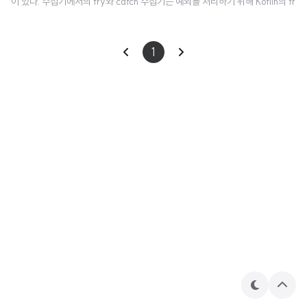
이 있다. 수집기에서의 try와 catch 수집기는 예외를 처리하기 위해 Kotlin의 tr
y/catch 블록을 사용할 수 있다 : fun simple(): Flow = flow { for (i in 1..3)
{ println("Emitting $i") emit(i) // emit next value } } ​ fun main() = runBl
1
ocking { try { simple().collect { value -> println(value) check(value c
heck(value println(value) } } catch (e: Th..
테
상
마
단