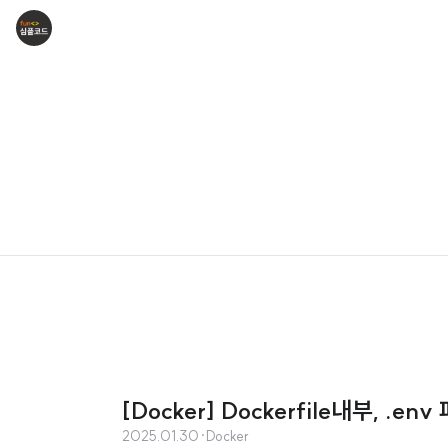
[Docker] Dockerfile내부,
2025.01.30
·
Docker