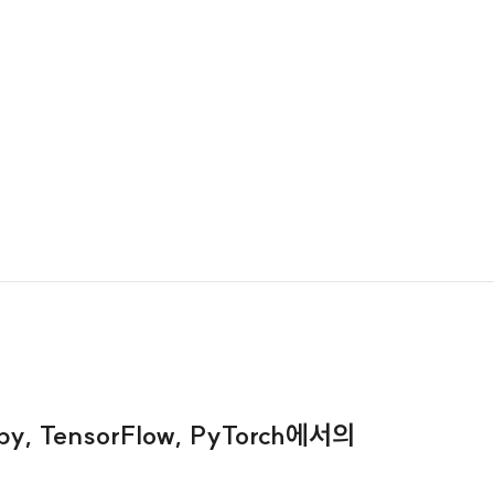
, TensorFlow, PyTorch에서의