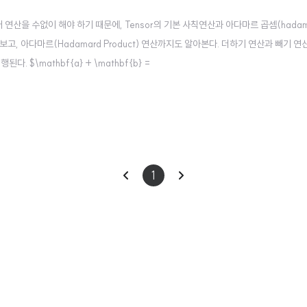
 연산을 수없이 해야 하기 때문에, Tensor의 기본 사칙연산과 아다마르 곱셈(hadama
보고, 아다마르(Hadamard Product) 연산까지도 알아본다. 더하기 연산과 빼기 
 $\mathbf{a} + \mathbf{b} =
[
1
2
3
4
]
1
2
[
]
3
4
이
다
1
전
음