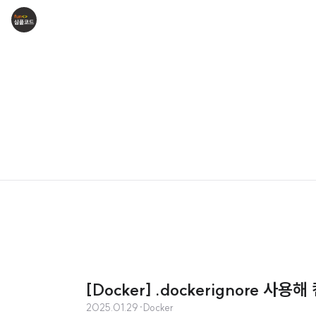
[Docker] .dockerignore
2025.01.29
·
Docker