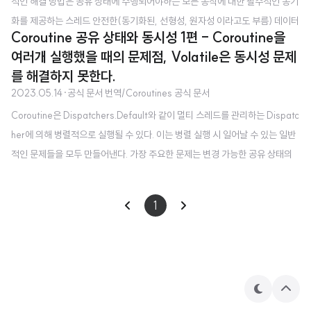
적인 해결 방법은 공유 상태에 수행되어야하는 모든 동작에 대한 필수적인 동기
화를 제공하는 스레드 안전한(동기화된, 선형성, 원자성 이라고도 부름) 데이터
Coroutine 공유 상태와 동시성 1편 - Coroutine을
구조를 사용하는 것이다. 간단한 카운터에 대해서는 incrementAndGet 이라
여러개 실행했을 때의 문제점, Volatile은 동시성 문제
불리는 원자적인 동작을 제공하는 AtomicInteger 클래스를 사용할 수 있다. v
를 해결하지 못한다.
al counter = AtomicInteger() fun main() = runBlocking { withContext
2023.05.14
·
공식 문서 번역/Coroutines 공식 문서
(Dispatchers.Default) { massiveRun { counter.incrementAndGet() } }
Coroutine은 Dispatchers.Default와 같이 멀티 스레드를 관리하는 Dispatc
println("Counter = $counter") } ..
her에 의해 병렬적으로 실행될 수 있다. 이는 병렬 실행 시 일어날 수 있는 일반
적인 문제들을 모두 만들어낸다. 가장 주요한 문제는 변경 가능한 공유 상태의
동기화이다. Coroutine에서 이 문제에 대한 일부 해결 방식은 멀티 스레드 세
계에서의 해결방식과 유사하지만, 다른 해결 방식들은 Coroutine에만 있다. C
1
oroutine을 여러개 실행했을 때의 문제점 같은 동작을 수천번 하는 수백개의 C
oroutine을 실행한다고 하자. 이후의 추가 비교를 위해 완료 시간을 측정한다 :
suspend fun massiveRun(action: suspend () -> Unit) { val n = 100
// ..
테
상
마
단