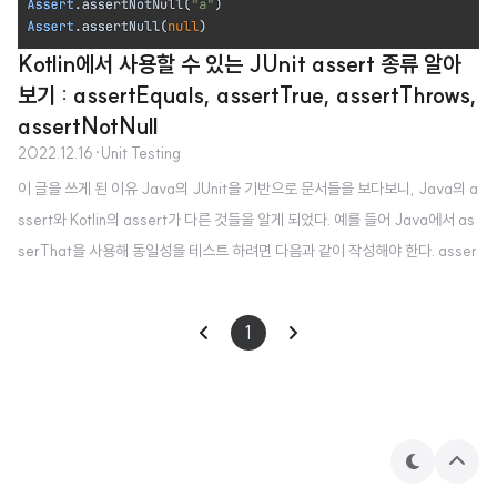
Kotlin에서 사용할 수 있는 JUnit assert 종류 알아
보기 : assertEquals, assertTrue, assertThrows,
assertNotNull
2022.12.16
·
Unit Testing
이 글을 쓰게 된 이유 Java의 JUnit을 기반으로 문서들을 보다보니, Java의 a
ssert와 Kotlin의 assert가 다른 것들을 알게 되었다. 예를 들어 Java에서 as
serThat을 사용해 동일성을 테스트 하려면 다음과 같이 작성해야 한다. asser
tThat("a", is("a")) 하지만 이를 Kotlin의 assert로 바꾸면 다음과 같이 된다.
assertEquals("a","a") 이러한 차이가 여러개 있다 보니 Unit Testing을 알아
1
보는데 방해가 되어서 이번 글에서 정리하고 넘어가고자 한다. Kotlin의 assert
Kotlin에는 다양한 assert가 있다. 그 중 자주 사용되는 것은 assertEquals, a
ssertNotEquals, Assert.assertTr..
테
상
마
단