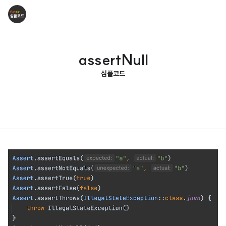
assertNull
심플코드