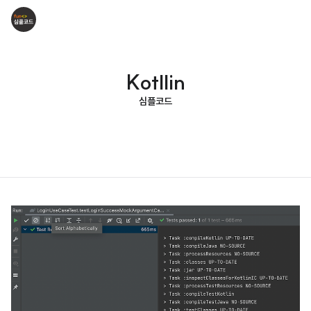
Kotllin
심플코드