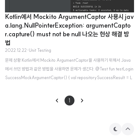
Kotlin에서 Mockito ArgumentCaptor 사용시 jav
a.lang.NullPointerException: argumentCapto
r.capture() must not be null 나오는 현상 해결 방
법
2022.12.22
·
Unit Testing
문제 상황 Kotlin에서 Mockito ArgumentCaptor을 사용하기 위해서 Java
에서 쓰던 방법과 같은 방법을 사용하면 문제가 생긴다. @Test fun testLogin
SuccessMockArgumentCaptor() { val repositorySuccessResult = L
w
h
e
n
oginRepositoryResult.Success("test_token") Mockito.
(loginRe
w
h
e
n
pository.login(userName = "test", password = "test")) .thenReturn(r
1
epositorySuccessResult) val result = loginUseCase.logIn(userNam
e = "test", password = "test") val argum..
테
상
마
단